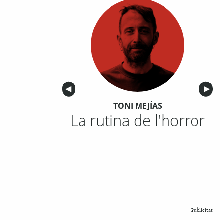
Anterior
◀︎
Sigu
▶︎
TONI MEJÍAS
La rutina de l'horror
Publicitat