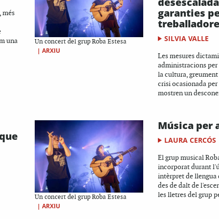
desescalad
garanties pe
, més
treballadore
e
SILVIA VALLE
om una
Un concert del grup Roba Estesa
|
ARXIU
Les mesures dictami
administracions per
la cultura, greument
crisi ocasionada per
mostren un desconei
Música per a
 que
LAURA CERCÓS
El grup musical Rob
incorporat durant l'
intèrpret de llengua 
des de dalt de l'esce
les lletres del grup pe
Un concert del grup Roba Estesa
|
ARXIU