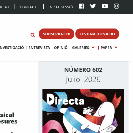
CIA’T
CONTACTE
INICIA SESSIÓ
SUBSCRIU-T'HI
FES UNA DONACIÓ
INVESTIGACIÓ
ENTREVISTA
OPINIÓ
GALERIES
PAPER
NÚMERO 602
Juliol 2026
sical
esures