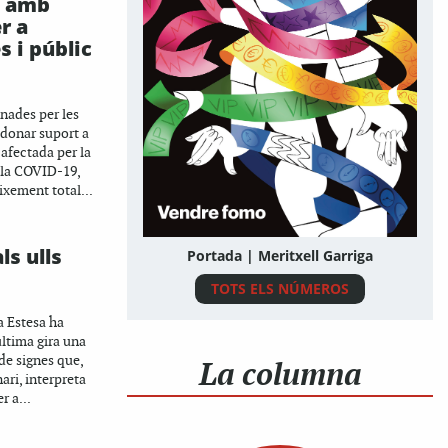
a amb
r a
s i públic
nades per les
 donar suport a
 afectada per la
 la COVID-19,
xement total...
ls ulls
Portada | Meritxell Garriga
TOTS ELS NÚMEROS
a Estesa ha
última gira una
de signes que,
La columna
nari, interpreta
r a...