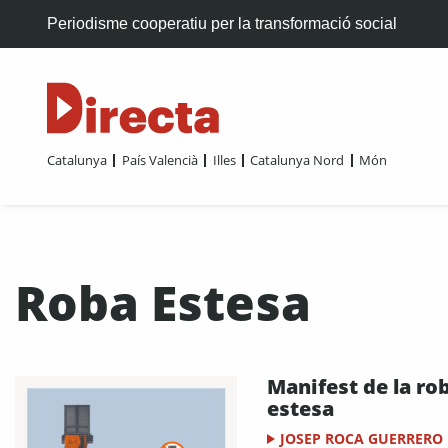
Periodisme cooperatiu per la transformació social
Catalunya
País Valencià
Illes
Catalunya Nord
Món
Roba Estesa
Manifest de la ro
estesa
JOSEP ROCA GUERRERO