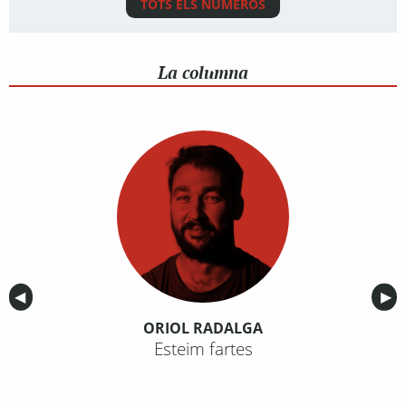
TOTS ELS NÚMEROS
La columna
Anterior
◀︎
Sig
▶︎
ORIOL RADALGA
Esteim fartes