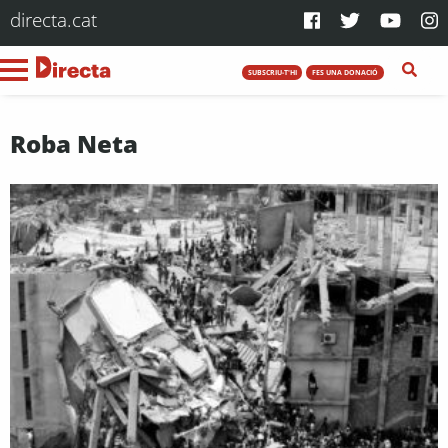
directa.cat
SUBSCRIU-T'HI
FES UNA DONACIÓ
Roba Neta