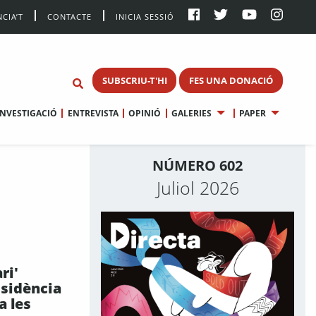
CIA’T
CONTACTE
INICIA SESSIÓ
SUBSCRIU-T'HI
FES UNA DONACIÓ
INVESTIGACIÓ
ENTREVISTA
OPINIÓ
GALERIES
PAPER
NÚMERO 602
Juliol 2026
ri'
ssidència
a les