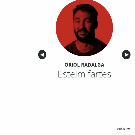
Anterior
◀︎
Sigu
▶︎
ORIOL RADALGA
Esteim fartes
Publicitat