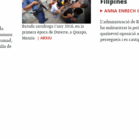
Filipines
ANNA ENRECH 
L’administració de 
Batuda antidroga l’any 2016, en la
ha militaritzat la polí
da
primera època de Duterte, a Quiapo,
qualsevol oposició a
 humans
|
ARXIU
Manila
persegueix i es casti
 lumad,
illa de