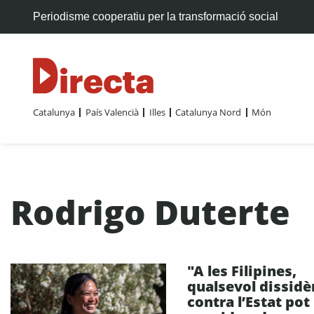
Periodisme cooperatiu per la transformació social
Catalunya
País Valencià
Illes
Catalunya Nord
Món
Rodrigo Duterte
"A les Filipines,
qualsevol dissidè
contra l’Estat pot