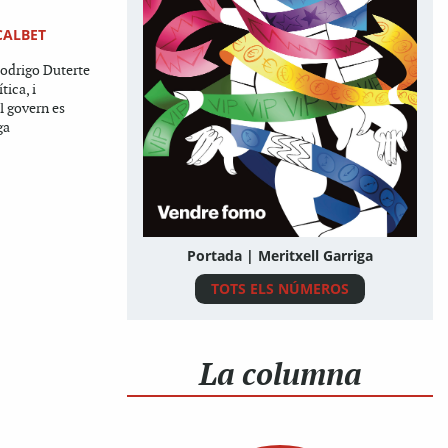
CALBET
Rodrigo Duterte
tica, i
l govern es
ga
Portada | Meritxell Garriga
TOTS ELS NÚMEROS
La columna