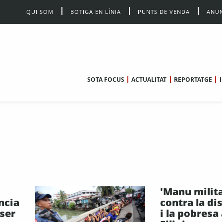
QUI SOM
BOTIGA EN LÍNIA
PUNTS DE VENDA
ANUN
SOTA FOCUS
ACTUALITAT
REPORTATGE
'Manu milita
ncia
contra la di
 ser
i la pobresa 