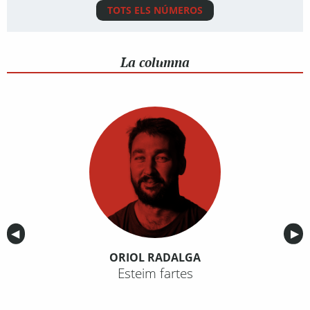
TOTS ELS NÚMEROS
La columna
Anterior
◀︎
Sig
▶︎
ORIOL RADALGA
Esteim fartes