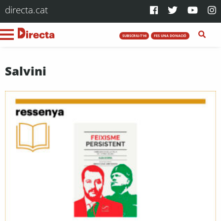
directa.cat
SUBSCRIU-T'HI
FES UNA DONACIÓ
Salvini