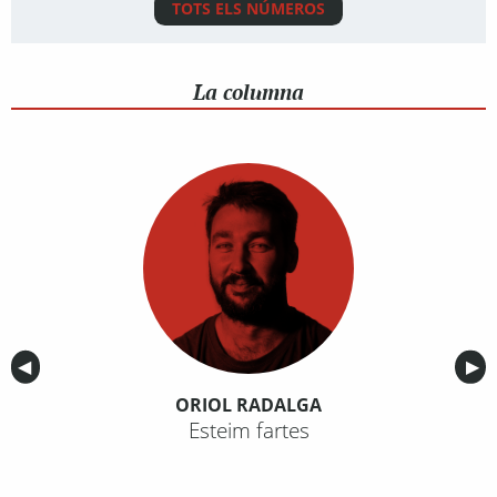
TOTS ELS NÚMEROS
La columna
Anterior
◀︎
Sig
▶︎
ORIOL RADALGA
Esteim fartes