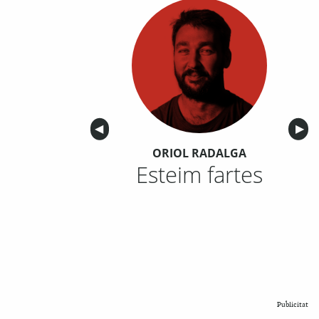
Anterior
◀︎
Sigu
▶︎
ORIOL RADALGA
Esteim fartes
Publicitat