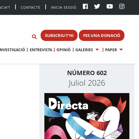
CIA’T
CONTACTE
INICIA SESSIÓ
SUBSCRIU-T'HI
FES UNA DONACIÓ
INVESTIGACIÓ
ENTREVISTA
OPINIÓ
GALERIES
PAPER
NÚMERO 602
Juliol 2026