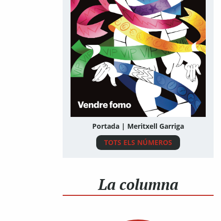
Portada | Meritxell Garriga
TOTS ELS NÚMEROS
La columna