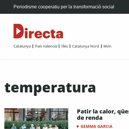
Periodisme cooperatiu per la transformació social
Catalunya
País Valencià
Illes
Catalunya Nord
Món
temperatura
Patir la calor, qüe
de renda
GEMMA GARCIA