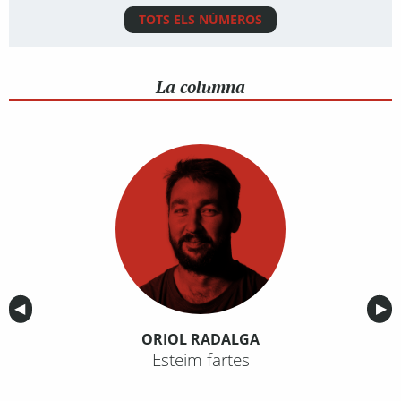
TOTS ELS NÚMEROS
La columna
Anterior
◀︎
Sig
▶︎
ORIOL RADALGA
Esteim fartes