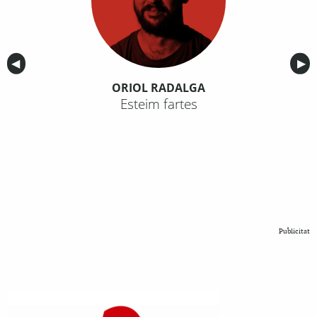
Anterior
◀︎
Sig
▶︎
ORIOL RADALGA
Esteim fartes
Publicitat