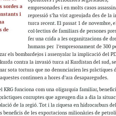
opositores i periodistes segrestades,
s sordes a
empresonades i en molts casos assassin
onstants i
repressió s’ha vist agreujada des de la 
ma
turca recent. El passat 1 de novembre, e
s de
col·lectius de familiars de persones pre
fer una crida a les organitzacions de dr
humans per l’empresonament de 300 p
itzar els bombardejos i assenyalar la implicació del P
kurda contra la invasió turca al Kurdistan del sud, se
rmar sota tortura que no denunciarien les pràctiques 
’aquestes continuen a hores d’ara desaparegudes.
el KRG funciona com una oligarquia familiar, benefic
ràctiques corruptes que agreugen dia a dia la situac
ació de la regió. Tot i la riquesa en hidrocarburs de
ls beneficis de les exportacions milionàries de petrol