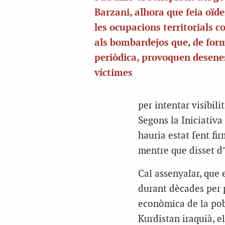
Barzani, alhora que feia oïde
les ocupacions territorials c
als bombardejos que, de for
periòdica, provoquen desene
víctimes
per intentar visibil
Segons la Iniciativa 
hauria estat fent fi
mentre que disset d
Cal assenyalar, que 
durant dècades per p
econòmica de la pobl
Kurdistan iraquià, e