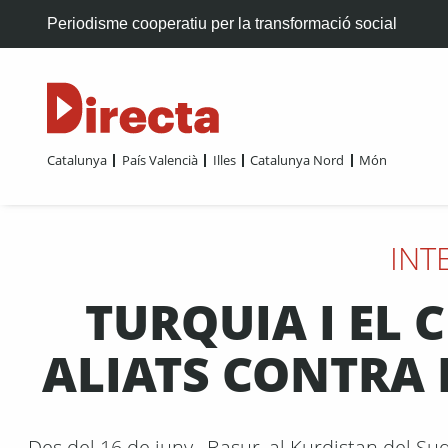
Periodisme cooperatiu per la transformació social
Catalunya
País Valencià
Illes
Catalunya Nord
Món
INT
TURQUIA I EL 
ALIATS CONTRA
Des del 16 de juny , Basur, al Kurdistan del Sud