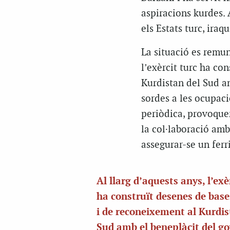
aspiracions kurdes.
els Estats turc, iraq
La situació es remun
l’exèrcit turc ha co
Kurdistan del Sud am
sordes a les ocupaci
periòdica, provoquen
la col·laboració amb
assegurar-se un ferri
Al llarg d’aquests anys, l’exè
ha construït desenes de base
i de reconeixement al Kurdis
Sud amb el beneplàcit del go