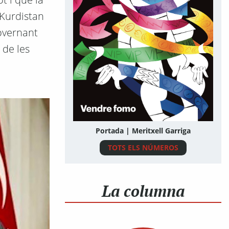
 Kurdistan
governant
 de les
Portada | Meritxell Garriga
TOTS ELS NÚMEROS
La columna