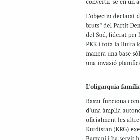
convertir-se en un a
L’objectiu declarat 
bruts” del Partit De
del Sud, liderat per
PKK i tota la lluita
manera una base sòli
una invasió planifica
L’oligarquia famili
Basur funciona com u
d’una àmplia autono
oficialment les altre
Kurdistan (KRG) exer
Barzani i ha servit 