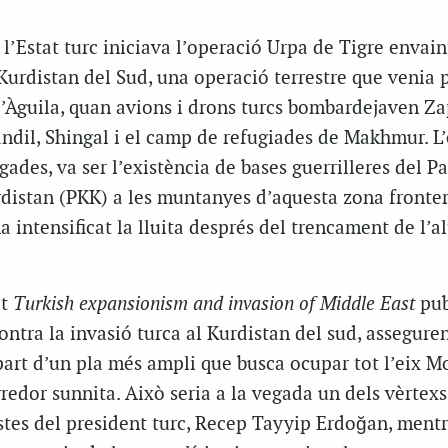
 l’Estat turc iniciava l’operació Urpa de Tigre envain
Kurdistan del Sud, una operació terrestre que venia 
d’Àguila, quan avions i drons turcs bombardejaven Za
ndil, Shingal i el camp de refugiades de Makhmur. L’
ades, va ser l’existència de bases guerrilleres del Pa
rdistan (PKK) a les muntanyes d’aquesta zona fronter
 intensificat la lluita després del trencament de l’al
at
Turkish expansionism and invasion of Middle East
pub
contra la invasió turca al Kurdistan del sud, assegure
art d’un pla més ampli que busca ocupar tot l’eix M
rredor sunnita. Això seria a la vegada un dels vèrtexs
stes del president turc, Recep Tayyip Erdoğan, ment