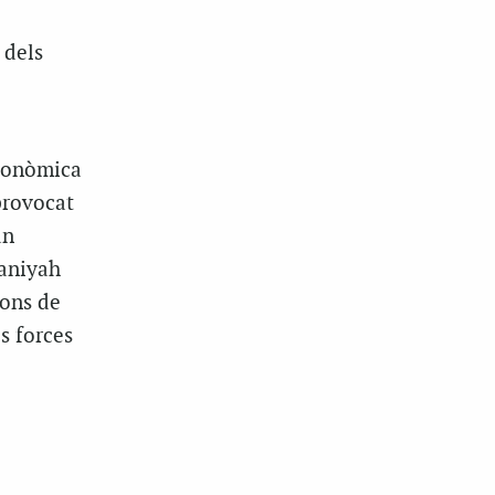
 dels
econòmica
provocat
an
maniyah
ions de
s forces