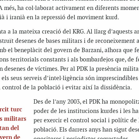
 A més, ha col·laborat activament en diferents mome
uià i iranià en la repressió del moviment kurd.
ta a la mateixa creació del KRG. Al llarg d’aquests a
nstruït desenes de bases militars i de reconeixement a
b el beneplàcit del govern de Barzani, alhora que fe
ons territorials constants i als bombardejos que, de 
 desenes de víctimes. Per al PDK la presència militar
 els seus serveis d’intel·ligència són imprescindibles
 control de la població i evitar així la dissidència.
Des de l’any 2003, el PDK ha monopolitz
rcit turc
poder de les institucions kurdes i les ha
s militars
per exercir el control social i polític de 
tan del
població. Els darrers anys han sigut des
vern de