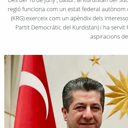
regió funciona com un estat federal autònom di
(KRG) exerceix com un apèndix dels interessos
Partit Democràtic del Kurdistan) i ha servi
aspiracions d