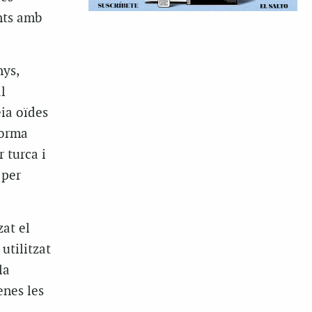
nts amb
nys,
l
ia oïdes
forma
 turca i
 per
at el
 utilitzat
la
enes les