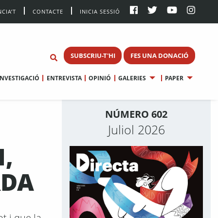
CIA’T
CONTACTE
INICIA SESSIÓ
SUBSCRIU-T'HI
FES UNA DONACIÓ
INVESTIGACIÓ
ENTREVISTA
OPINIÓ
GALERIES
PAPER
NÚMERO 602
Juliol 2026
,
RDA
t i que la