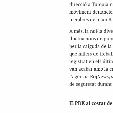
direcció a Turquia n
moviment denuncien 
membres del clan Ba
A més, la nul·la div
fluctuacions de pre
per la caiguda de l
que milers de trebal
registrat en els últ
van acabar amb la c
l’agència RojNews, s
de seguretat durant l
El PDK al costat d