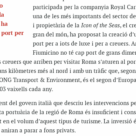
o
participada per la companyia Royal Car
la
una de les més importants del sector de
 ha
i propietària de la
Icon of the Seas
, el c
 port per
gran del món, ha proposat la creació d
port per a iots de luxe i per a creuers. A
Fiumicino no té cap port de grans dime
 creuers que arriben per visitar Roma s’aturen al por
uns kilòmetres més al nord i amb un tràfic que, segon
l’ONG Transport & Environment, és el segon d’Europ
03 vaixells cada any.
ent del govern italià que descriu les intervencions pe
ta portuària de la regió de Roma és insuficient i con
en el volum d’aquest tipus de turisme. La inversió 
 aniran a parar a fons privats.