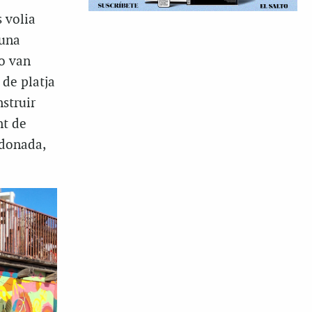
s volia
una
no van
 de platja
nstruir
nt de
ndonada,