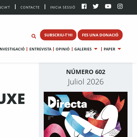
CIA’T
CONTACTE
INICIA SESSIÓ
SUBSCRIU-T'HI
FES UNA DONACIÓ
INVESTIGACIÓ
ENTREVISTA
OPINIÓ
GALERIES
PAPER
NÚMERO 602
Juliol 2026
LUXE