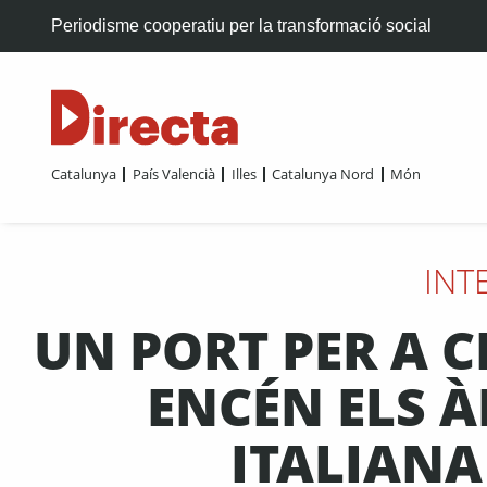
Periodisme cooperatiu per la transformació social
Catalunya
País Valencià
Illes
Catalunya Nord
Món
INT
UN PORT PER A C
ENCÉN ELS À
ITALIANA