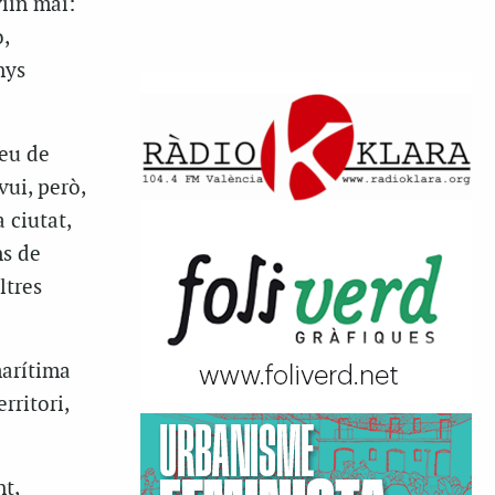
iïn mai:
,
nys
leu de
ui, però,
 ciutat,
ns de
ltres
marítima
rritori,
t,