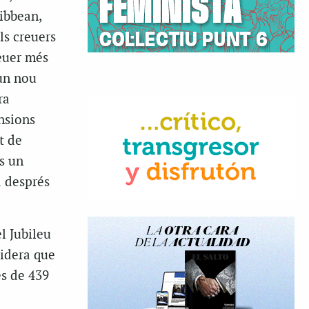
ibbean,
ls creuers
reuer més
’un nou
ra
nsions
t de
s un
a després
l Jubileu
sidera que
és de 439