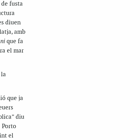
 de fusta
uctura
es diuen
latja, amb
ni
que fa
ara el mar
 la
ió que ja
reuers
lica” diu
 Porto
int el