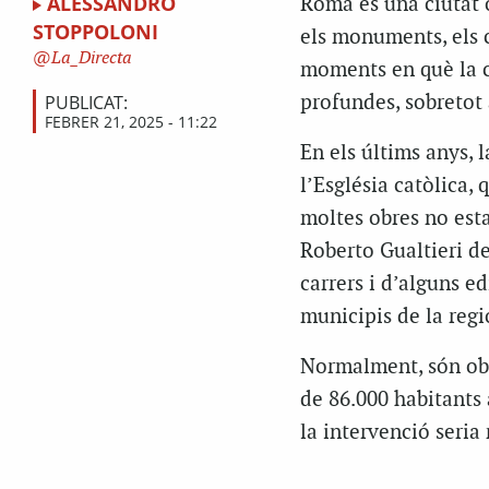
ALESSANDRO
Roma és una ciutat o
STOPPOLONI
els monuments, els c
La_Directa
moments en què la c
PUBLICAT:
profundes, sobretot 
FEBRER 21, 2025 - 11:22
En els últims anys, 
l’Església catòlica,
moltes obres no estan
Roberto Gualtieri de
carrers i d’alguns ed
municipis de la regi
Normalment, són obre
de 86.000 habitants 
la intervenció seria