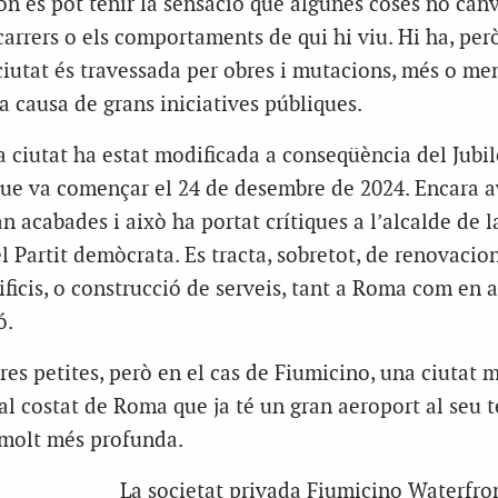
n es pot tenir la sensació que algunes coses no canv
arrers o els comportaments de qui hi viu. Hi ha, però
iutat és travessada per obres i mutacions, més o me
a causa de grans iniciatives públiques.
la ciutat ha estat modificada a conseqüència del Jubi
 que va començar el 24 de desembre de 2024. Encara av
 acabades i això ha portat crítiques a l’alcalde de la
l Partit demòcrata. Es tracta, sobretot, de renovacio
ificis, o construcció de serveis, tant a Roma com en a
ó.
s petites, però en el cas de Fiumicino, una ciutat 
al costat de Roma que ja té un gran aeroport al seu te
 molt més profunda.
La societat privada Fiumicino Waterfron