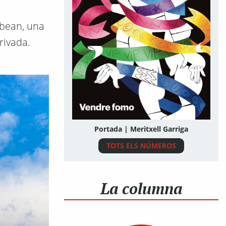
bbean, una
rivada.
Portada | Meritxell Garriga
TOTS ELS NÚMEROS
La columna