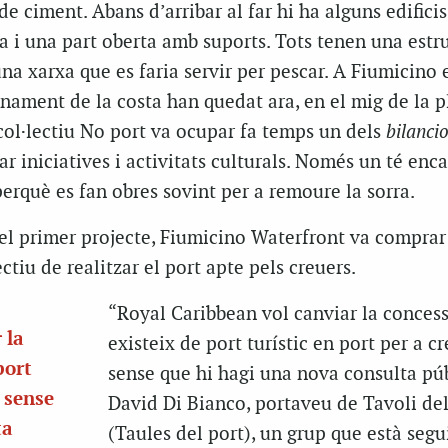
de ciment. Abans d’arribar al far hi ha alguns edificis
a i una part oberta amb suports. Tots tenen una estr
una xarxa que es faria servir per pescar. A Fiumicino 
nament de la costa han quedat ara, en el mig de la p
l col·lectiu No port va ocupar fa temps un dels
bilancio
ar iniciatives i activitats culturals. Només un té enc
erquè es fan obres sovint per a remoure la sorra.
el primer projecte, Fiumicino Waterfront va comprar
ctiu de realitzar el port apte pels creuers.
“Royal Caribbean vol canviar la concess
 la
existeix de port turístic en port per a c
port
sense que hi hagi una nova consulta púb
s sense
David Di Bianco, portaveu de Tavoli del
ta
(Taules del port), un grup que està segu