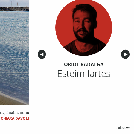
Anterior
◀︎
Sigu
▶︎
ORIOL RADALGA
Esteim fartes
tic, finalment no
|
CHIARA DAVOLI
Publicitat