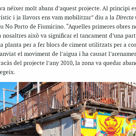
va néixer molt abans d’aquest projecte. Al principi e
ístic i ja llavors ens vam mobilitzar” diu a la
Directa
iu No Porto de Fiumicino. “Aquelles primeres obres 
a nosaltres això va significar el tancament d’una part
a planta per a fer blocs de ciment utilitzats per a co
anviat el moviment de l’aigua i ha causat l’arename
fracàs del projecte l’any 2010, la zona va quedar aba
egeix.