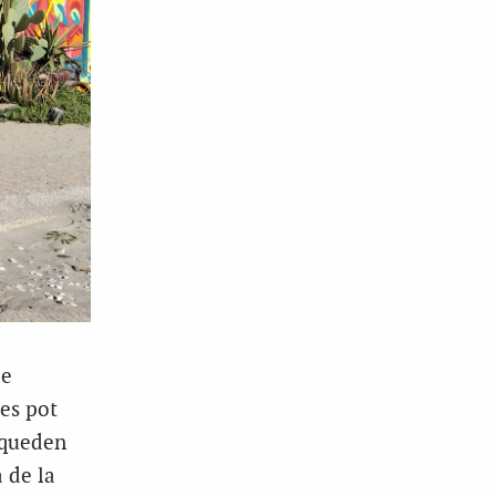
de
 es pot
 queden
 de la