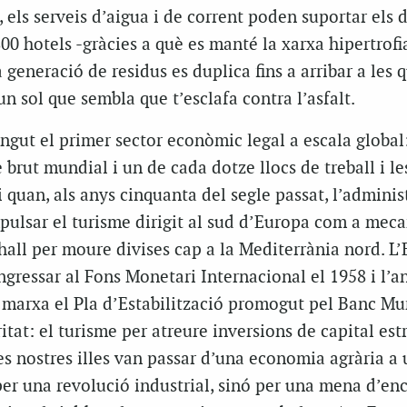
, els serveis d’aigua i de corrent poden suportar els 
800 hotels -gràcies a què es manté la xarxa hipertrofi
generació de residus es duplica fins a arribar a les q
un sol que sembla que t’esclafa contra l’asfalt.
ngut el primer sector econòmic legal a escala global
brut mundial i un de cada dotze llocs de treball i le
i quan, als anys cinquanta del segle passat, l’adminis
pulsar el turisme dirigit al sud d’Europa com a mec
shall per moure divises cap a la Mediterrània nord. L
ngressar al Fons Monetari Internacional el 1958 i l’a
 marxa el Pla d’Estabilització promogut pel Banc Mu
itat: el turisme per atreure inversions de capital est
s nostres illes van passar d’una economia agrària a
per una revolució industrial, sinó per una mena d’en