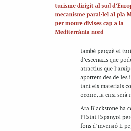
turisme dirigit al sud d’Eur
mecanisme paral·lel al pla 
per moure divises cap a la
Mediterrània nord
també perquè el turi
d’escenaris que pode
atractius que l’arx
aportem des de les i
tant els materials co
ocorre, la crisi ser
Ara Blackstone ha co
l’Estat Espanyol perq
fons d’inversió li p