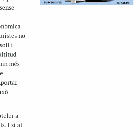
 sense
a
conòmica
uristes no
oll i
ultitud
guin més
ue
mportar
això
teler a
. I si al
a