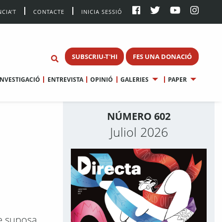
CIA’T
CONTACTE
INICIA SESSIÓ
SUBSCRIU-T'HI
FES UNA DONACIÓ
INVESTIGACIÓ
ENTREVISTA
OPINIÓ
GALERIES
PAPER
NÚMERO 602
Juliol 2026
ue suposa