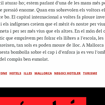
cil aturar-ho; estem parlant d’una de les mans més 
e pressió enorme. Quan ens sobrevolen els voltors e
re bo. El capital internacional a voltes fa ploure inve
 i els indígenes creiem que el mèrit és nostre per viur
neta i per ser més vius que els altres. En el món del c
ic que empràvem per folrar els llibres a l’escola, les
reixen, tan sols es poden moure de lloc. A Mallorca
esta bombolla sobre el cap i d’enfora ja es veu l’om
 del compàs ben esmolat.
TONE
HOTELS
ILLES
MALLORCA
NEGOCI HOTELER
TURISME