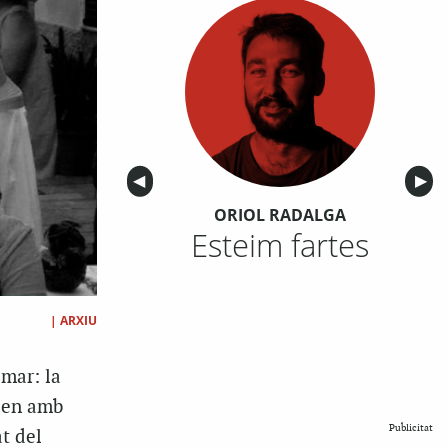
Anterior
◀︎
Sigu
▶︎
ORIOL RADALGA
Esteim fartes
|
ARXIU
 mar: la
llen amb
Publicitat
at del