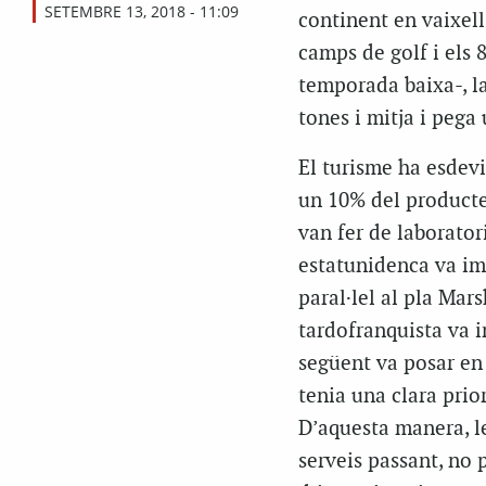
SETEMBRE 13, 2018 - 11:09
continent en vaixell
camps de golf i els 
temporada baixa-, la 
tones i mitja i pega 
El turisme ha esdevi
un 10% del producte 
van fer de laborator
estatunidenca va im
paral·lel al pla Mar
tardofranquista va i
següent va posar en
tenia una clara prior
D’aquesta manera, le
serveis passant, no 