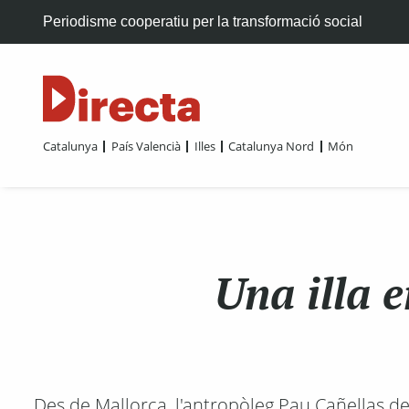
Periodisme cooperatiu per la transformació social
Catalunya
País Valencià
Illes
Catalunya Nord
Món
Una illa 
Des de Mallorca, l'antropòleg Pau Cañellas den