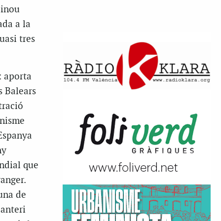
dinou
ada a la
uasi tres
: aporta
s Balears
tració
anisme
’Espanya
ny
ndial que
ranger.
 una de
canteri