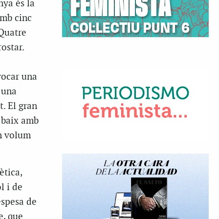
nya és la
amb cinc
 Quatre
ostar.
vocar una
 una
. El gran
a baix amb
im volum
ètica,
l i de
despesa de
e, que