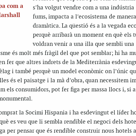
opa com a
s’ha volgut vendre com a una indústria
Marshall
fums, impacta a l’ecosistema de maner
dramàtica. La qüestió és a la vegada e
perquè arribarà un moment en què els t
voldran venir a una illa que sembli una s
sme és molt més fràgil del que pot semblar; hi ha m
n fer que altres indrets de la Mediterrània esdevin
ipèlag i també perquè un model econòmic on l’únic q
lles és el paisatge i la mà d’obra, quan necessitem i
m els consumidors, pot fer figa per massa llocs i, si 
à monumental.
mprat la Socimi Hispania i ha esdevingut el líder ho
uè es veu que li sembla rendible el negoci dels hotels
ega per pensar que és rendible construir nous hotels 