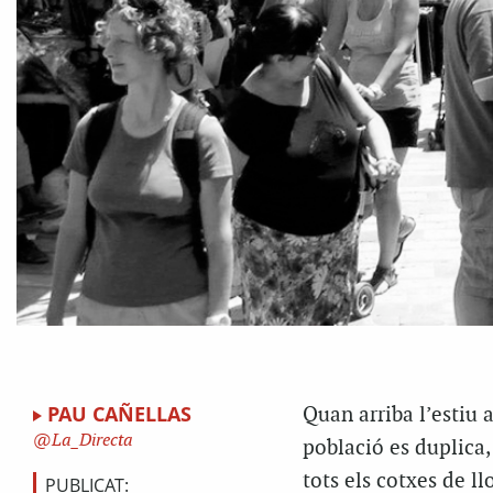
PAU CAÑELLAS
Quan arriba l’estiu 
La_Directa
població es duplica,
tots els cotxes de ll
PUBLICAT: