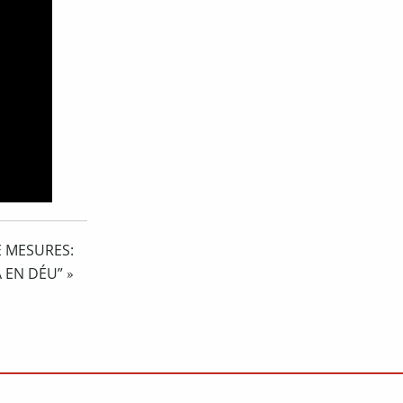
E MESURES:
 EN DÉU”
»