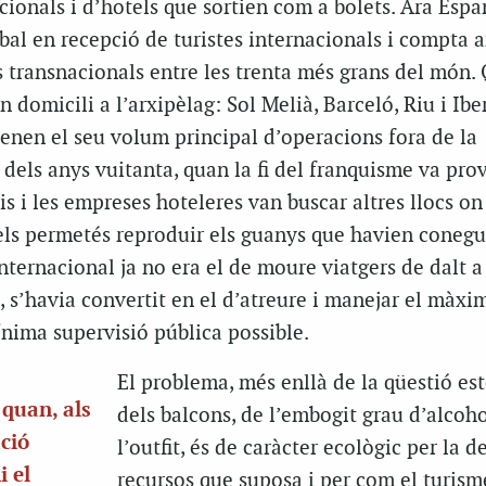
cionals i d’hotels que sortien com a bolets. Ara Espa
bal en recepció de turistes internacionals i compta 
 transnacionals entre les trenta més grans del món.
 domicili a l’arxipèlag: Sol Melià, Barceló, Riu i Iber
enen el seu volum principal d’operacions fora de la
dels anys vuitanta, quan la fi del franquisme va pro
is i les empreses hoteleres van buscar altres llocs on
els permetés reproduir els guanys que havien conegut
nternacional ja no era el de moure viatgers de dalt 
 s’havia convertit en el d’atreure i manejar el màx
nima supervisió pública possible.
El problema, més enllà de la qüestió est
 quan, als
dels balcons, de l’embogit grau d’alcoho
ció
l’outfit, és de caràcter ecològic per la 
i el
recursos que suposa i per com el turism