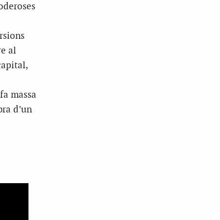
poderoses
l
rsions
e al
apital,
 fa massa
bra d’un