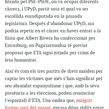
fitxada pel PSE-PSOE, on va ocupar diferents
càrrecs, i UPyD, partit sota el qual va ser
escollida eurodiputada en la passada
legislatura. Després d’abandonar UPyD, ara
podria repetir en el càrrec en haver entrat a la
llista que Albert Rivera ha confeccionat per
Estrasburg, on Pagazartundua té previst
proposar que ETA sigui jutjada per crims de
lesa humanitat.
Així és com els tres partits de drets malden per
captar les víctimes que més s’han significat pel
seu abrandat espanyolisme i que, amb la seva
presència a les eleccions, poden ressuscitar
l’espantall d’ETA. Una ombra que,
malgrat
formar part del passat
, encara dóna rèdits entre