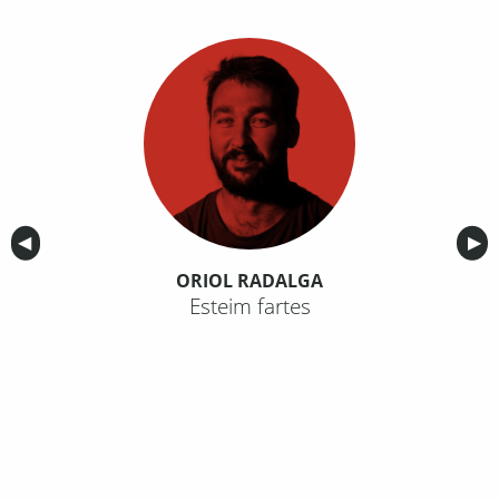
Anterior
◀︎
Sig
▶︎
ORIOL RADALGA
Esteim fartes