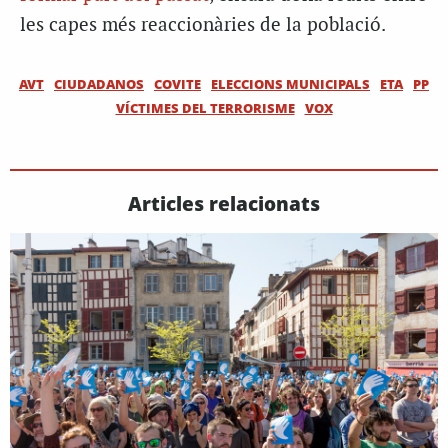
les capes més reaccionàries de la població.
AVT
CIUDADANOS
COVITE
ELECCIONS MUNICIPALS
ETA
PP
VÍCTIMES DEL TERRORISME
VOX
Articles relacionats