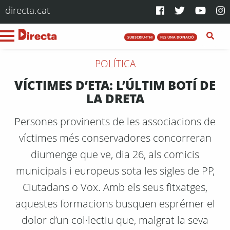
directa.cat
SUBSCRIU-T'HI
FES UNA DONACIÓ
POLÍTICA
VÍCTIMES D’ETA: L’ÚLTIM BOTÍ DE
LA DRETA
Persones provinents de les associacions de
víctimes més conservadores concorreran
diumenge que ve, dia 26, als comicis
municipals i europeus sota les sigles de PP,
Ciutadans o Vox. Amb els seus fitxatges,
aquestes formacions busquen esprémer el
dolor d’un col·lectiu que, malgrat la seva