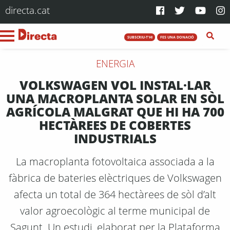
directa.cat
SUBSCRIU-T'HI
FES UNA DONACIÓ
ENERGIA
VOLKSWAGEN VOL INSTAL·LAR
UNA MACROPLANTA SOLAR EN SÒL
AGRÍCOLA MALGRAT QUE HI HA 700
HECTÀREES DE COBERTES
INDUSTRIALS
La macroplanta fotovoltaica associada a la
fàbrica de bateries elèctriques de Volkswagen
afecta un total de 364 hectàrees de sòl d’alt
valor agroecològic al terme municipal de
Sagunt. Un estudi, elaborat per la Plataforma