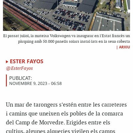
El passat juliol, la mateixa Volkswagen va inaugurar en l'Estat francès un
pàrquing amb 50.000 panells solars instal·lats en la seua coberta
|
ARXIU
ESTER FAYOS
EsterFayos
PUBLICAT:
NOVEMBRE 9, 2023 - 06:58
Un mar de tarongers s’estén entre les carreteres
i camins que uneixen els pobles de la comarca
del Camp de Morvedre. Erigides entre els
cultius, algunes alqueries vigilen els camps