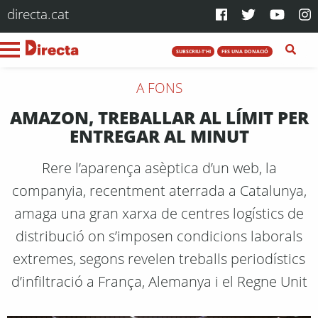
directa.cat
SUBSCRIU-T'HI
FES UNA DONACIÓ
A FONS
AMAZON, TREBALLAR AL LÍMIT PER
ENTREGAR AL MINUT
Rere l’aparença asèptica d’un web, la
companyia, recentment aterrada a Catalunya,
amaga una gran xarxa de centres logístics de
distribució on s’imposen condicions laborals
extremes, segons revelen treballs periodístics
d’infiltració a França, Alemanya i el Regne Unit