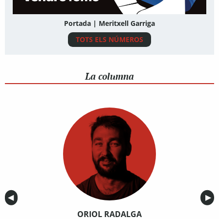
Portada | Meritxell Garriga
TOTS ELS NÚMEROS
La columna
Anterior
◀︎
Sig
▶︎
ORIOL RADALGA