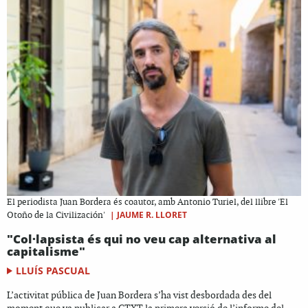
El periodista Juan Bordera és coautor, amb Antonio Turiel, del llibre 'El
|
JAUME R. LLORET
Otoño de la Civilización'
"Col·lapsista és qui no veu cap alternativa al
capitalisme"
LLUÍS PASCUAL
L’activitat pública de Juan Bordera s’ha vist desbordada des del