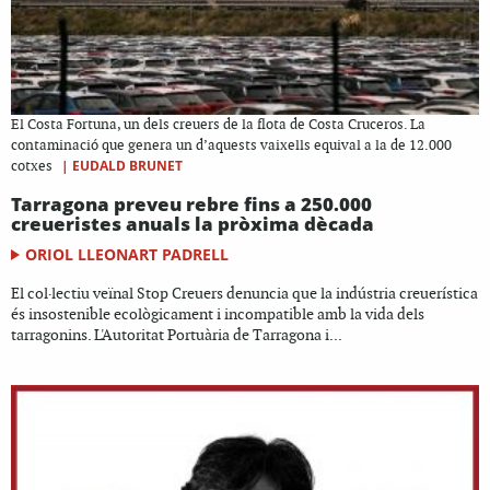
El Costa Fortuna, un dels creuers de la flota de Costa Cruceros. La
contaminació que genera un d’aquests vaixells equival a la de 12.000
|
EUDALD BRUNET
cotxes
Tarragona preveu rebre fins a 250.000
creueristes anuals la pròxima dècada
ORIOL LLEONART PADRELL
El col·lectiu veïnal Stop Creuers denuncia que la indústria creuerística
és insostenible ecològicament i incompatible amb la vida dels
tarragonins. L'Autoritat Portuària de Tarragona i...