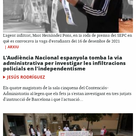
L'agent infiltrat, Marc Hernàndez Pons, en la roda de premsa del SEPC en
què es convocava la vaga d’estudiants del 16 de desembre de 2021
|
ARXIU
L'Audiència Nacional espanyola tomba la via
administrativa per investigar les infiltracions
policials en l'independentisme
JESÚS RODRÍGUEZ
Els quatre magistrats de la sala cinquena del Contenciós-
Administratiu al·legen que els fets ja s'estan investigant en tres jutjats
d'instrucció de Barcelona i que l'actuació...