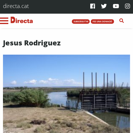
directa.cat
SUBSCRIU-T'HI
FES UNA DONACIÓ
Jesus Rodriguez