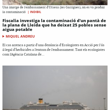
Una imatge de l'embassament d'Utxesa (les Garrigues), on es va produir
|
INDIBIL
la contaminació
Fiscalia investiga la contaminació d'un pantà de
la plana de Lleida que ha deixat 25 pobles sense
aigua potable
MIQUEL ANDREU
El cas arrenca a partir d'una denúncia d'Ecologistes en Acció per l'ús
il·legal d'herbicides a l'entorn de l'embassament. Tant els ecologistes
com l'Agència Catalana de...