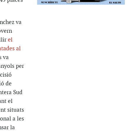
449 places
ánchez va
overn
llir
el
atades al
s va
anyols per
cisió
ió de
ntera Sud
nt el
nt situats
onal a les
nsar la