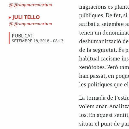
@stopmaremortum
migracions es plante
públiques. De fet, s
JULI TELLO
arribat a setembre a
@stopmaremortum
tenen un denominado
PUBLICAT:
SETEMBRE 18, 2018 - 08:13
deshumanització de l
de la seguretat. És 
habitual racisme ins
xenòfobes. Però tamb
han passat, en poque
les polítiques que e
La tornada de l’est
volem anar. Analitza
los. En aquest senti
situar el punt de par