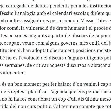
ja carregada de deures pendents per a les institucio
i féssim l’analogia amb el calendari escolar, diríem q
mb moltes assignatures per recuperar. Massa. Totes e
r comú, la vulneració de drets humans i el procés 
es persones migrants a partir del discurs de la por i
preocupant veure com alguns governs, més enllà del j
titucional, han adoptat obertament posicions raciste
é ho és l’evolució del discurs d’alguns dirigents pol
s setmanes, de criticar aquests discursos a abraçar 
ls alimenten.
iu és un bon moment per fer balanç d’on venim i cap 
r els reptes i planificar l’agenda que ens permeti ac
t, no hi ha res com donar un cop d’ull als últims meso
tida del nou curs polític. Cal tenir en compte que tot