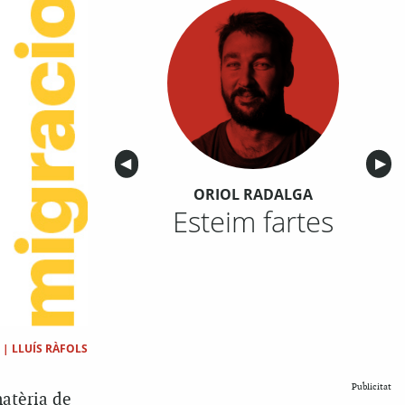
Anterior
◀︎
Sigu
▶︎
ORIOL RADALGA
Esteim fartes
|
LLUÍS RÀFOLS
Publicitat
atèria de