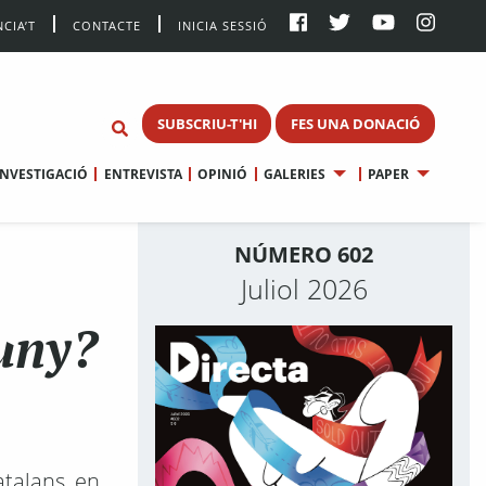
CIA’T
CONTACTE
INICIA SESSIÓ
SUBSCRIU-T'HI
FES UNA DONACIÓ
INVESTIGACIÓ
ENTREVISTA
OPINIÓ
GALERIES
PAPER
NÚMERO 602
Juliol 2026
luny?
atalans, en