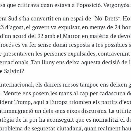
a que criticava quan estava a l’oposició. Vergonyós.
tera Sud s’ha convertit en un espai de “No-Drets”. H
 23 d’agost, el govern va expulsar, en menys de 24 hor
 d’un acord del 92 amb el Marroc en matèria de devo
océs es va fer sense donar resposta a les possibles 
e presentaven les persones expulsades, contravenint 
ernacionals. Tan lluny ens deixa aquesta decisió de l
e Salvini?
internacional, els darrers mesos tampoc ens deixen g
. Mentre ens posem les mans al cap per cadascuna de
ident Trump, aquí a Europa triomfen els partits d’e
ntiimmigració un dels seus eixos discursius. La utilit
atègia de la por ha aconseguit que es normalitzi el d
roblema de seguretat ciutadana, quan realment haur