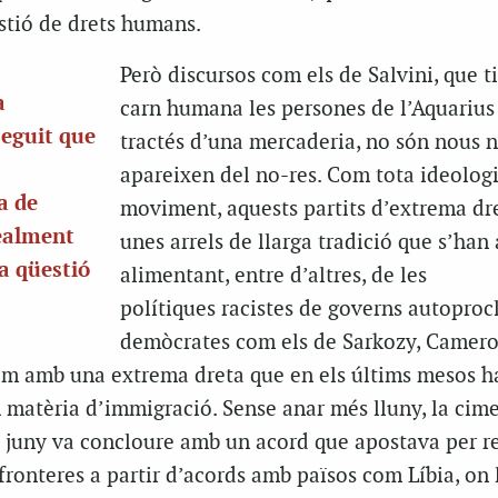
stió de drets humans.
Però discursos com els de Salvini, que ti
a
carn humana les persones de l’Aquarius
seguit que
tractés d’una mercaderia, no són nous n
apareixen del no-res. Com tota ideolog
a de
moviment, aquests partits d’extrema dr
ealment
unes arrels de llarga tradició que s’han
a qüestió
alimentant, entre d’altres, de les
polítiques racistes de governs autopro
demòcrates com els de Sarkozy, Camer
bem amb una extrema dreta que en els últims mesos h
 matèria d’immigració. Sense anar més lluny, la cim
e juny va concloure amb un acord que apostava per r
 fronteres a partir d’acords amb països com Líbia, on 