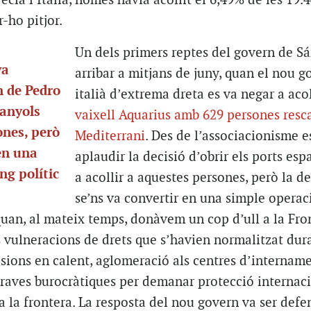
ècia i Itàlia, només havia acollit el 6,49% de les 19.
r-ho pitjor.
Un dels primers reptes del govern de S
va
arribar a mitjans de juny, quan el nou g
n de Pedro
italià d’extrema dreta es va negar a aco
panyols
vaixell Aquarius amb 629 persones resc
ones, però
Mediterrani
. Des de l’associacionisme e
 en una
aplaudir la decisió d’obrir els ports esp
ng polític
a acollir a aquestes persones, però la de
se’ns va convertir en una simple operac
quan, al mateix temps, donàvem un cop d’ull a la Fro
 vulneracions de drets que s’havien normalitzat dura
sions en calent, aglomeració als centres d’intername
 traves burocràtiques per demanar protecció internaci
 a la frontera. La resposta del nou govern va ser defe