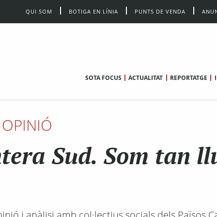
QUI SOM
BOTIGA EN LÍNIA
PUNTS DE VENDA
ANUN
SOTA FOCUS
ACTUALITAT
REPORTATGE
OPINIÓ
ntera Sud. Som tan l
ió i anàlisi amb col·lectius socials dels Països C