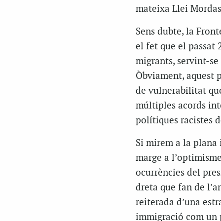
mateixa Llei Mordass
Sens dubte, la Fron
el fet que el passat
migrants, servint-se
Òbviament, aquest pr
de vulnerabilitat qu
múltiples acords int
polítiques racistes d
Si mirem a la plana 
marge a l’optimisme
ocurrències del pres
dreta que fan de l’a
reiterada d’una estr
immigració com un p