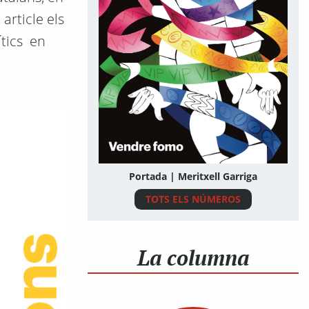
article els
ítics en
Portada | Meritxell Garriga
TOTS ELS NÚMEROS
La columna