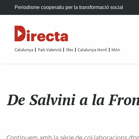
Periodisme cooperatiu per la transformació social
Catalunya
País Valencià
Illes
Catalunya Nord
Món
De Salvini a la Fro
Continuem amb la sèrie de col·laboracions d’opin