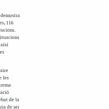
o demostra
es, 116
lucions.
situacions
així
es
aire
 les
xtrema
zació
ebat de la
ia de ser