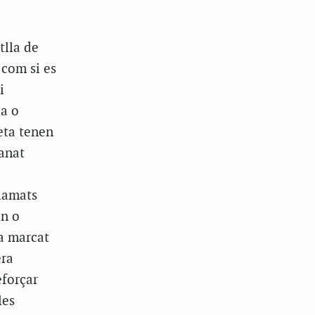
tlla de
 com si es
i
ia o
eta tenen
 anat
clamats
on o
a marcat
era
eforçar
les