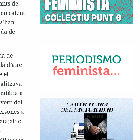
ants de
 en calent
 s’han
ada de
da de
da d’aire
e el
galitzava
nitària a
overn del
ersones a
arajal; o
s