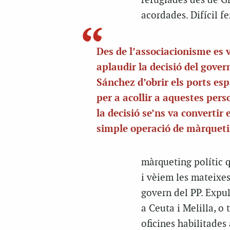
refugiades des de Gr
acordades. Difícil fe
Des de l’associacionisme es 
aplaudir la decisió del gover
Sánchez d’obrir els ports es
per a acollir a aquestes pers
la decisió se’ns va convertir
simple operació de màrqueti
màrqueting polític 
i vèiem les mateixes
govern del PP. Expul
a Ceuta i Melilla, o
oficines habilitades