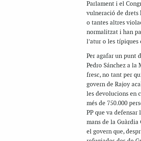
Parlament i el Congr
vulneració de drets 
o tantes altres viol
normalitzat i han pa
l’atur o les típiques
Per agafar un punt 
Pedro Sánchez a la M
fresc, no tant per qu
govern de Rajoy acab
les devolucions en c
més de 750.000 perso
PP que va defensar l
mans de la Guàrdia C
el govern que, despr