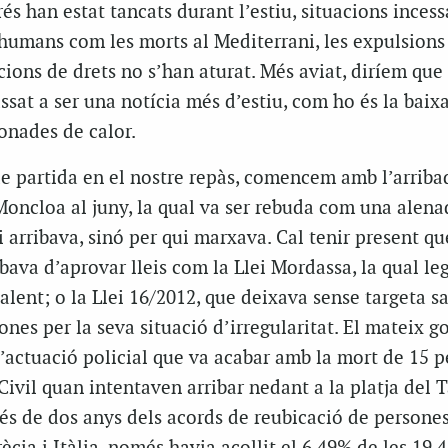
és han estat tancats durant l’estiu, situacions incess
humans com les morts al Mediterrani, les expulsions
acions de drets no s’han aturat. Més aviat, diríem que
ssat a ser una notícia més d’estiu, com ho és la baix
 onades de calor.
de partida en el nostre repàs, comencem amb l’arriba
oncloa al juny, la qual va ser rebuda com una alena
i arribava, sinó per qui marxava. Cal tenir present qu
ava d’aprovar lleis com la Llei Mordassa, la qual le
alent; o la Llei 16/2012, que deixava sense targeta sa
nes per la seva situació d’irregularitat. El mateix g
’actuació policial que va acabar amb la mort de 15 p
ivil quan intentaven arribar nedant a la platja del T
és de dos anys dels acords de reubicació de persone