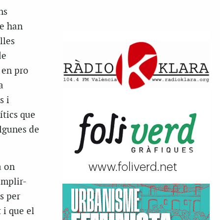
ns
ue han
lles
de
 en pro
a
s i
ítics que
algunes de
a on
omplir-
s per
 i que el