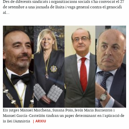
Des de diferents sindicats i organitzacions socials s'ha convocat el 27
de setembre a una jornada de lluita i vaga general contra el genocidi
al...
Els jutges Manuel Marchena, Susana Polo, Jesús Maria Barrientos i
Manuel García-Castellón tindran un paper determinant en l'aplicació de
|
ARXIU
la llei l'Amnistia