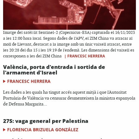
Imatge del satèl·lit Sentinel-2 (Copernicus-ESA) capturada el 16/11/2023
a les 12:00 hora local. Segons dades de l’APV, el ZIM China va atracar al
moll de Llevant, destacat a la imatge amb un únic vaixell atracat, entre
les 20:28 del dia 15 i les 19:19 de l'endemà. Les dimensions del vaixell es
|
FRANCESC HERRERA
corresponen a les del ZIM China
València, porta d'entrada i sortida de
l'armament d'Israel
FRANCESC HERRERA
Les dades a les quals ha tingut accés aquest mitjà i que l'Autoritat
Portuària de València va censurar desmenteixen la ministra espanyola
de Defensa Margarita...
27S: vaga general per Palestina
FLORENCIA BRIZUELA GONZÁLEZ