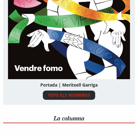
Portada | Meritxell Garriga
TOTS ELS NÚMEROS
La columna