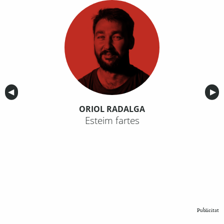
Anterior
◀︎
Sig
▶︎
ORIOL RADALGA
Esteim fartes
Publicitat