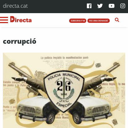
directa.cat
SUBSCRIU-T'HI
FES UNA DONACIÓ
corrupció