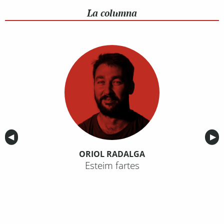
La columna
Anterior
◀︎
Sig
▶︎
ORIOL RADALGA
Esteim fartes