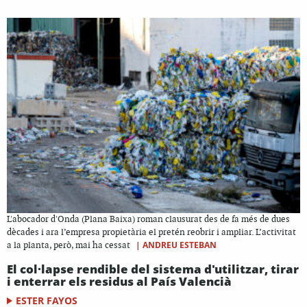
L'abocador d'Onda (Plana Baixa) roman clausurat des de fa més de dues
dècades i ara l’empresa propietària el pretén reobrir i ampliar. L’activitat
|
ANDREU ESTEBAN
a la planta, però, mai ha cessat
El col·lapse rendible del sistema d'utilitzar, tirar
i enterrar els residus al País Valencià
ESTER FAYOS