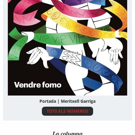
Portada | Meritxell Garriga
TOTS ELS NÚMEROS
La columna