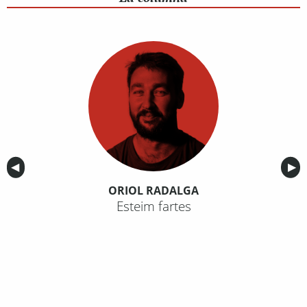
Anterior
◀︎
Sig
▶︎
ORIOL RADALGA
Esteim fartes