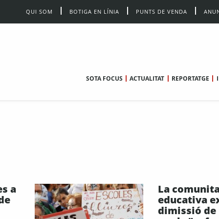
QUI SOM
BOTIGA EN LÍNIA
PUNTS DE VENDA
ANUN
SOTA FOCUS
ACTUALITAT
REPORTATGE
es a
La comunita
 de
educativa ex
dimissió de