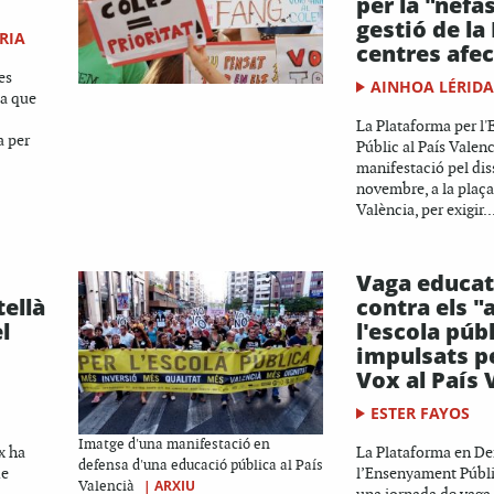
per la "nefa
gestió de la
RIA
centres afec
es
AINHOA LÉRID
ca que
La Plataforma per l
a per
Públic al País Valen
manifestació pel dis
novembre, a la plaça
València, per exigir..
Vaga educat
tellà
contra els "
l
l'escola púb
impulsats pe
Vox al País 
ESTER FAYOS
Imatge d'una manifestació en
x ha
La Plataforma en De
defensa d'una educació pública al País
de
l’Ensenyament Públi
|
ARXIU
Valencià