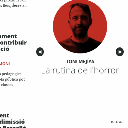
el pròxim 23 de
 lleis, decrets i
ament
contribuir
ació
Anterior
◀︎
Sigu
▶︎
TONI MEJÍAS
OMONI
La rutina de l'horror
s pedagogies
ola pública pot
s classes
ent
dimissió
Publicitat
r Bargalló