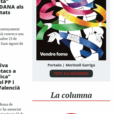
sta"
 DANA als
tats
A
'Ensenyament
cià convoca una
sabte 23 de
 Sant Agustí de
.
iva
Portada | Meritxell Garriga
atacs a
TOTS ELS NÚMEROS
lica"
l PP i
Valencià
La columna
fensa de
c ha anunciat