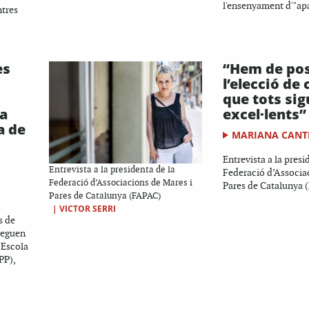
l'ensenyament d'"apal
ntres
es
“Hem de posa
l’elecció de 
que tots sig
 a
excel·lents”
a de
MARIANA CANT
Entrevista a la presi
Entrevista a la presidenta de la
Federació d’Associa
Federació d’Associacions de Mares i
Pares de Catalunya 
Pares de Catalunya (FAPAC)
|
VICTOR SERRI
s de
leguen
 Escola
PP),