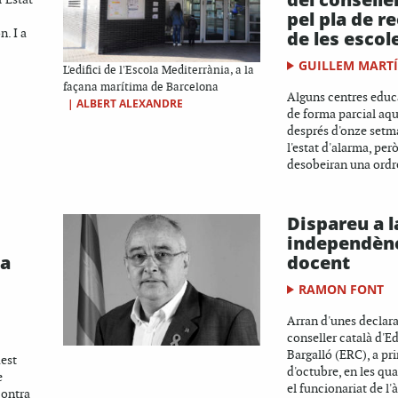
pel pla de r
n. I a
de les escol
GUILLEM MART
L'edifici de l'Escola Mediterrània, a la
façana marítima de Barcelona
Alguns centres educ
|
ALBERT ALEXANDRE
de forma parcial aqu
després d'onze setm
l'estat d'alarma, per
desobeiran una ordre 
Dispareu a l
independèn
la
docent
RAMON FONT
Arran d'unes declara
conseller català d'E
Bargalló (ERC), a pri
est
d'octubre, en les qu
e
el funcionariat de l'
contra