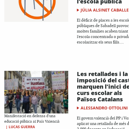
l'escola pública
JÚLIA ALSINET CABALLE
El dèficit de places a les escol
públiques de Sabadell provo
moltes famílies acaben triant
l'escola concentrada o privad
escolaritzar els seus fills....
Les retallades i la
imposició del cas
marquen l'inici de
curs escolar als
Països Catalans
ALESSANDRO OTTOLINI
Manifestació en defensa d'una
El govern valencià del PP i Vo
educació pública al País Valencià
aplicat una retallada de més 
|
LUCAS GUERRA