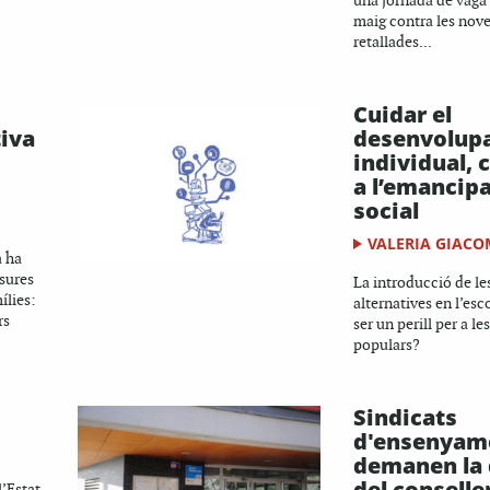
una jornada de vaga 
maig contra les noves
retallades...
Cuidar el
iva
desenvolup
individual, 
a l’emancip
social
VALERIA GIAC
à ha
sures
La introducció de le
ílies:
alternatives en l’esc
rs
ser un perill per a le
populars?
Sindicats
d'ensenyam
demanen la 
del conselle
l’Estat