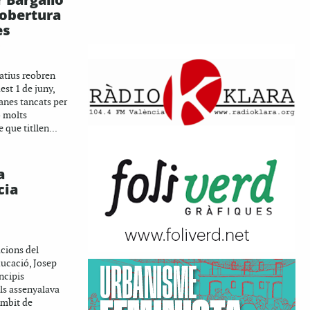
eobertura
es
Í
atius reobren
est 1 de juny,
anes tancats per
ò molts
que titllen...
a
cia
cions del
ducació, Josep
ncipis
als assenyalava
àmbit de