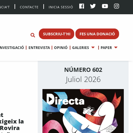
CIA’T
CONTACTE
INICIA SESSIÓ
SUBSCRIU-T'HI
FES UNA DONACIÓ
INVESTIGACIÓ
ENTREVISTA
OPINIÓ
GALERIES
PAPER
NÚMERO 602
Juliol 2026
t
igeix la
 Rovira