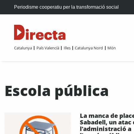
Periodisme cooperatiu per la transformació social
Catalunya
País Valencià
Illes
Catalunya Nord
Món
Escola pública
La manca de plac
Sabadell, un atac
l'administració a