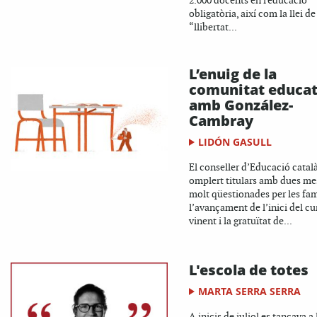
2.000 docents en l'educació
obligatòria, així com la llei de
“llibertat...
L’enuig de la
comunitat educat
amb González-
Cambray
LIDÓN GASULL
El conseller d’Educació catal
omplert titulars amb dues me
molt qüestionades per les fam
l’avançament de l’inici del cu
vinent i la gratuïtat de...
L'escola de totes
MARTA SERRA SERRA
A inicis de juliol es tancava a 