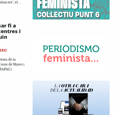
ancats", el...
r fi a
centres i
uin
ERO
denta de la
cions de Mares i
(FAPAC)