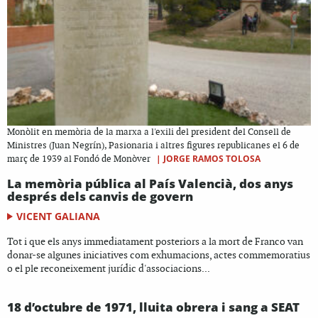
Monòlit en memòria de la marxa a l'exili del president del Consell de
Ministres (Juan Negrín), Pasionaria i altres figures republicanes el 6 de
|
JORGE RAMOS TOLOSA
març de 1939 al Fondó de Monòver
La memòria pública al País Valencià, dos anys
després dels canvis de govern
VICENT GALIANA
Tot i que els anys immediatament posteriors a la mort de Franco van
donar-se algunes iniciatives com exhumacions, actes commemoratius
o el ple reconeixement jurídic d'associacions...
18 d’octubre de 1971, lluita obrera i sang a SEAT