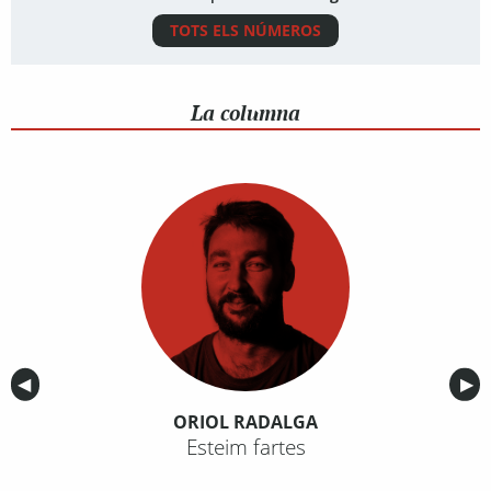
TOTS ELS NÚMEROS
La columna
Anterior
◀︎
Sig
▶︎
ORIOL RADALGA
Esteim fartes