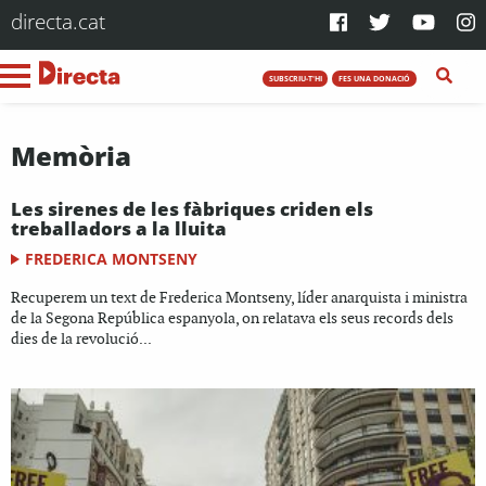
directa.cat
SUBSCRIU-T'HI
FES UNA DONACIÓ
Memòria
Les sirenes de les fàbriques criden els
treballadors a la lluita
FREDERICA MONTSENY
Recuperem un text de Frederica Montseny, líder anarquista i ministra
de la Segona República espanyola, on relatava els seus records dels
dies de la revolució...