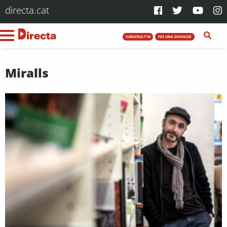
directa.cat
SUBSCRIU-T'HI
FES UNA DONACIÓ
Miralls