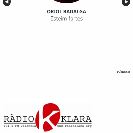
Anterior
◀︎
Sig
▶︎
ORIOL RADALGA
Esteim fartes
Publicitat