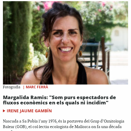
|
MARC FERRÀ
Fotografia
Margalida Ramis: "Som purs espectadors de
fluxos econòmics en els quals ni incidim"
IRENE JAUME GAMBÍN
Nascuda a Sa Pobla l’any 1976, és la portaveu del Grup d’Ornitologia
Balear (GOB), el col·lectiu ecologista de Mallorca on fa una dècada