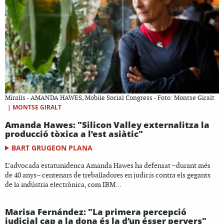
Miralls - AMANDA HAWES, Mobile Social Congress - Foto: Montse Giralt
|
MONTSE GIRALT
Amanda Hawes: "Silicon Valley externalitza la
producció tòxica a l’est asiàtic"
BART GRUGEON PLANA
L’advocada estatunidenca Amanda Hawes ha defensat –durant més
de 40 anys– centenars de treballadores en judicis contra els gegants
de la indústria electrònica, com IBM...
Marisa Fernández: "La primera percepció
judicial cap a la dona és la d’un ésser pervers"