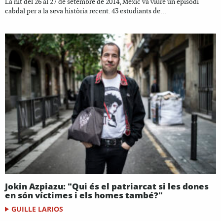
La nit del 26 al 27 de setembre de 2014, Mèxic va viure un episodi
cabdal per a la seva història recent. 43 estudiants de...
Jokin Azpiazu: "Qui és el patriarcat si les dones
en són víctimes i els homes també?"
GUILLE LARIOS