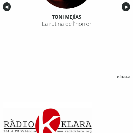
Anterior
◀︎
Sig
▶︎
TONI MEJÍAS
La rutina de l'horror
Publicitat