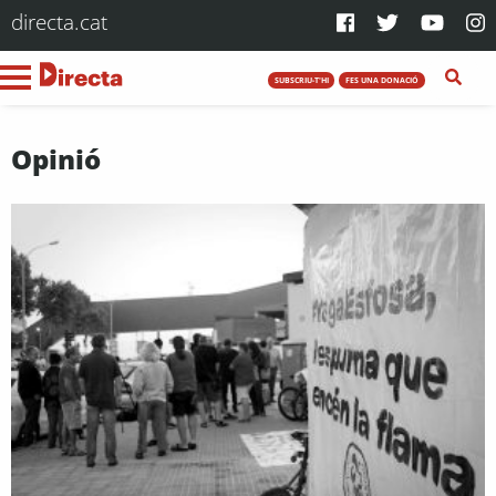
directa.cat
SUBSCRIU-T'HI
FES UNA DONACIÓ
Opinió