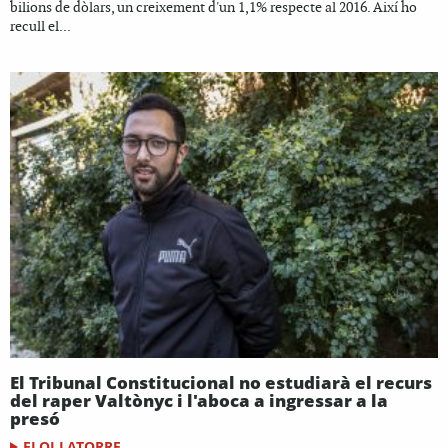
bilions de dòlars, un creixement d'un 1,1% respecte al 2016. Així ho
recull el...
El Tribunal Constitucional no estudiarà el recurs
del raper Valtònyc i l'aboca a ingressar a la
presó
ELOI LATORRE