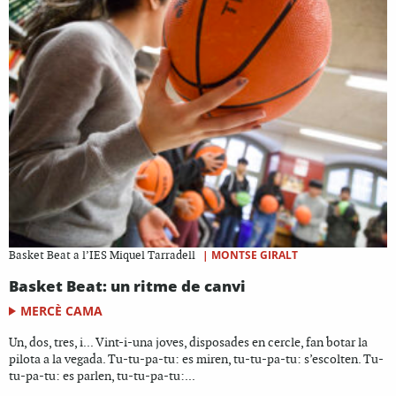
|
MONTSE GIRALT
Basket Beat a l’IES Miquel Tarradell
Basket Beat: un ritme de canvi
MERCÈ CAMA
Un, dos, tres, i... Vint-i-una joves, disposades en cercle, fan botar la
pilota a la vegada. Tu-tu-pa-tu: es miren, tu-tu-pa-tu: s’escolten. Tu-
tu-pa-tu: es parlen, tu-tu-pa-tu:...