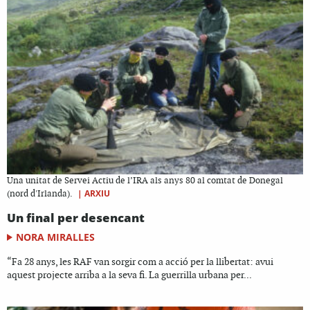
Una unitat de Servei Actiu de l’IRA als anys 80 al comtat de Donegal
|
ARXIU
(nord d'Irlanda).
Un final per desencant
NORA MIRALLES
“Fa 28 anys, les RAF van sorgir com a acció per la llibertat: avui
aquest projecte arriba a la seva fi. La guerrilla urbana per...