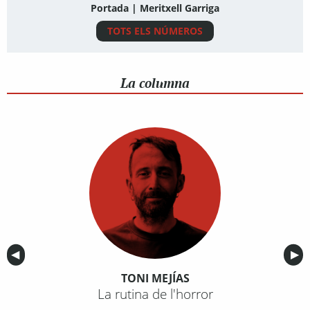
Portada | Meritxell Garriga
TOTS ELS NÚMEROS
La columna
Anterior
◀︎
Sig
▶︎
TONI MEJÍAS
La rutina de l'horror