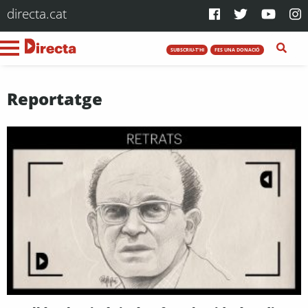
directa.cat
SUBSCRIU-T'HI
FES UNA DONACIÓ
Reportatge