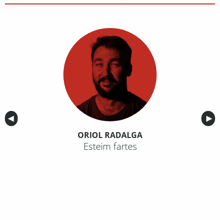
Anterior
◀︎
Sig
▶︎
ORIOL RADALGA
Esteim fartes