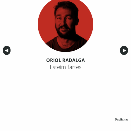
Anterior
◀︎
Sig
▶︎
ORIOL RADALGA
Esteim fartes
Publicitat