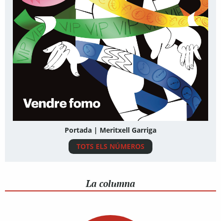
Portada | Meritxell Garriga
TOTS ELS NÚMEROS
La columna