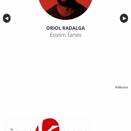
Anterior
◀︎
Sig
▶︎
ORIOL RADALGA
Esteim fartes
Publicitat