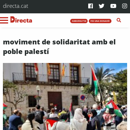
directa.cat
SUBSCRIU-T'HI
FES UNA DONACIÓ
moviment de solidaritat amb el
poble palestí