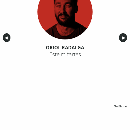
Anterior
◀︎
Sig
▶︎
ORIOL RADALGA
Esteim fartes
Publicitat