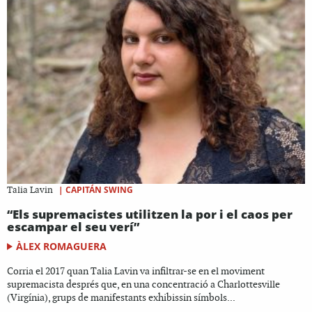
|
CAPITÁN SWING
Talia Lavin
“Els supremacistes utilitzen la por i el caos per
escampar el seu verí”
ÀLEX ROMAGUERA
Corria el 2017 quan Talia Lavin va infiltrar-se en el moviment
supremacista després que, en una concentració a Charlottesville
(Virgínia), grups de manifestants exhibissin símbols...