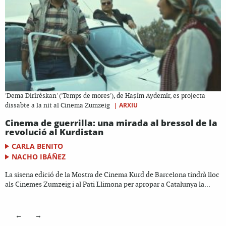
'Dema Dirîrêskan' ('Temps de mores'), de Hașîm Aydemîr, es projecta
|
ARXIU
dissabte a la nit al Cinema Zumzeig
Cinema de guerrilla: una mirada al bressol de la
revolució al Kurdistan
CARLA BENITO
NACHO IBÁÑEZ
La sisena edició de la Mostra de Cinema Kurd de Barcelona tindrà lloc
als Cinemes Zumzeig i al Pati Llimona per apropar a Catalunya la...
←
→