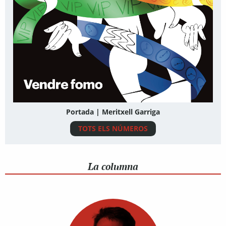
Portada | Meritxell Garriga
TOTS ELS NÚMEROS
La columna