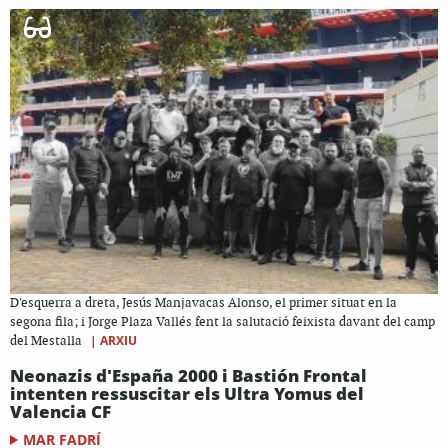
D'esquerra a dreta, Jesús Manjavacas Alonso, el primer situat en la
segona fila; i Jorge Plaza Vallés fent la salutació feixista davant del camp
|
ARXIU
del Mestalla
Neonazis d'España 2000 i Bastión Frontal
intenten ressuscitar els Ultra Yomus del
Valencia CF
MAR FADRÍ