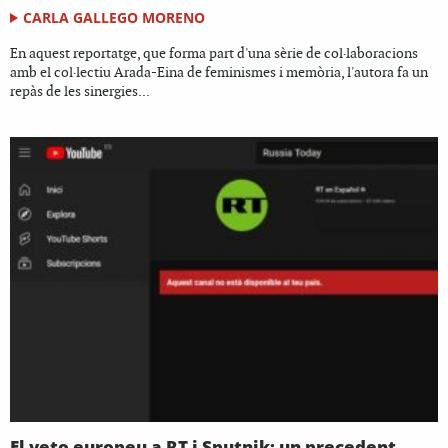
CARLA GALLEGO MORENO
En aquest reportatge, que forma part d'una sèrie de col·laboracions
amb el col·lectiu Arada-Eina de feminismes i memòria, l'autora fa un
repàs de les sinergies...
El veto europeu a RT i Sputnik: un precedent