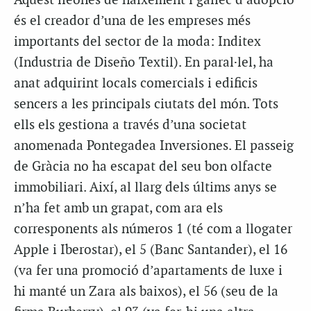
A
quest lleonès de naixement i gallec d’adopció
és el creador d’una de les empreses més
importants del sector de la moda: Inditex
(Industria de Diseño Textil). En paral·lel, ha
anat adquirint locals comercials i edificis
sencers a les principals ciutats del món. Tots
ells els gestiona a través d’una societat
anomenada Pontegadea Inversiones. El passeig
de Gràcia no ha escapat del seu bon olfacte
immobiliari. Així, al llarg dels últims anys se
n’ha fet amb un grapat, com ara els
corresponents als números 1 (té com a llogater
Apple i Iberostar), el 5 (Banc Santander), el 16
(va fer una promoció d’apartaments de luxe i
hi manté un Zara als baixos), el 56 (seu de la