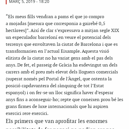
MARÇ 5, 2019 - 18:20
“E
ls meus fills vendran a pams el que jo compro
a
mojadas
[mesura que corresponia a gairebé 0,5
hectàrees]”. Així de clar s’expressava a mitjan segle XIX
un especulador barceloní en veure el potencial dels
terrenys que envoltaven la ciutat de Barcelona i que es
transformarien en l’actual Eixample. Aquesta visió
elitista de la ciutat no ha variat gens amb el pas dels
anys. De fet, el passeig de Gràcia ha esdevingut un dels
carrers amb el preu més elevat dels lloguers comercials
(superat només pel Portal de l’Àngel, que ostenta la
posició capdavantera del rànquing de tot l’Estat
espanyol) i on fer-se un lloc significa haver d’esperar
anys fins a aconseguir-ho; repte que coneixen prou bé les
grans firmes de luxe internacionals que hi aspiren
exercici rere exercici.
Els primers que van aprofitar les enormes