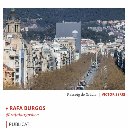
|
VICTOR SERRI
Passeig de Gràcia
RAFA BURGOS
rafaburgosbcn
PUBLICAT: