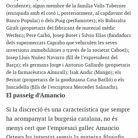
Occidente); algun membre de la família Valls Taberner
(enriquida amb el cotó i, posteriorment, al capdavant del
Banco Popular) o dels Puig (perfumistes); els Rubiralta
Giralt (propietaris del fabricant de material mèdic
Werfen); Pere Carbó, Josep Botet i Silvio Elías (fundadors
dels supermercats Caprabo que vehiculen les seves
inversions immobiliàries a través de la societat Caboel);
Josep Lluís Nuñez Navarro (fill de l’expresident del
Barça); els germans Jorge i Antonio Gallardo (propietaris
de la farmacèutica Almirall); Isak Andic (Mango); els
Bernat (propietaris de la gaudiniana Casa Batlló) o els
Juncadella (fills de l’escriptora Mercedes Salisachs).
El passeig d’Amancio
Si la discreció és una característica que sempre
ha acompanyat la burgesia catalana, no és
menys cert que l’empresari gallec Amancio
Ortega ha intentat seguir la mateixa filosofia.