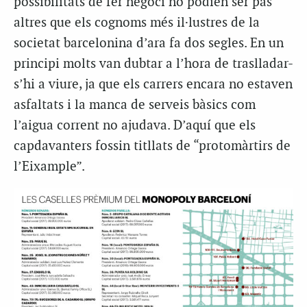
possibilitats de fer negoci no podien ser pas
altres que els cognoms més il·lustres de la
societat barcelonina d’ara fa dos segles. En un
principi molts van dubtar a l’hora de traslladar-
s’hi a viure, ja que els carrers encara no estaven
asfaltats i la manca de serveis bàsics com
l’aigua corrent no ajudava. D’aquí que els
capdavanters fossin titllats de “protomàrtirs de
l’Eixample”.