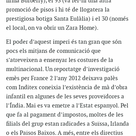
firma Burberry), el 93 (va fer-hi una altra
promoció de pisos i hi té de llogatera la
prestigiosa botiga Santa Eulàlia) i el 30 (només
el local, on va obrir un Zara Home).
E
l poder d’aquest imperi és tan gran que són
pocs els mitjans de comunicació que
s’atreveixen a ensenyar les costures de la
multinacional. Un reportatge d’investigació
emès per France 2 l’any 2012 deixava palès
com Inditex coneixia l’existència de mà d’obra
infantil en algunes de les seves proveïdores a
l’Índia. Mai es va emetre a l’Estat espanyol. Pel
que fa al pagament d’impostos, moltes de les
filials del grup estan radicades a Suïssa, Irlanda
o els Països Baixos. A més, entre els directius