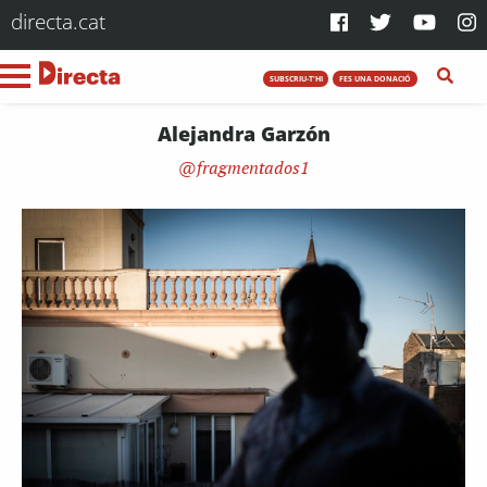
directa.cat
SUBSCRIU-T'HI
FES UNA DONACIÓ
Alejandra Garzón
fragmentados1