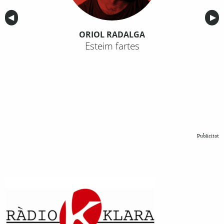
Anterior
◀︎
Sig
▶︎
ORIOL RADALGA
Esteim fartes
Publicitat