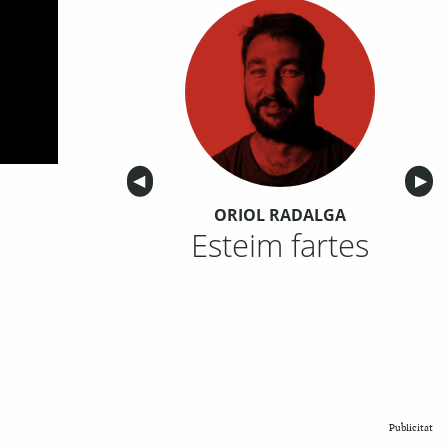
Anterior
◀︎
Sigu
▶︎
ORIOL RADALGA
Esteim fartes
Publicitat