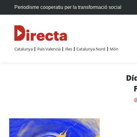
Periodisme cooperatiu per la transformació social
Catalunya
País Valencià
Illes
Catalunya Nord
Món
Dí