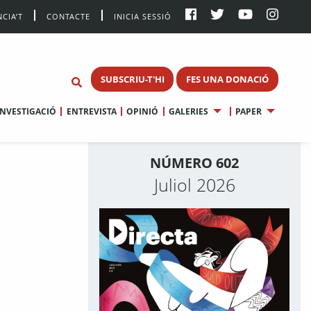
CIA’T
CONTACTE
INICIA SESSIÓ
SUBSCRIU-T'HI
FES UNA DONACIÓ
INVESTIGACIÓ
ENTREVISTA
OPINIÓ
GALERIES
PAPER
NÚMERO 602
Juliol 2026