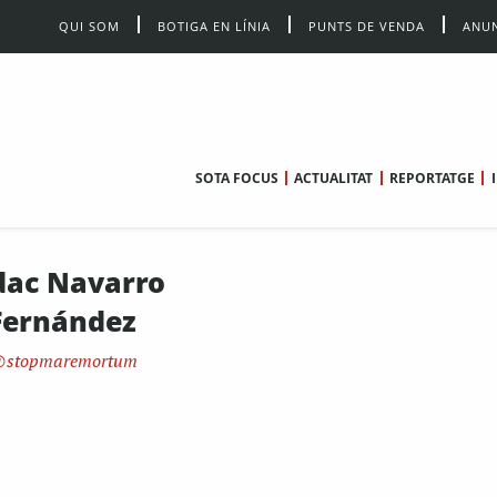
QUI SOM
BOTIGA EN LÍNIA
PUNTS DE VENDA
ANUN
SOTA FOCUS
ACTUALITAT
REPORTATGE
dac Navarro
Fernández
stopmaremortum