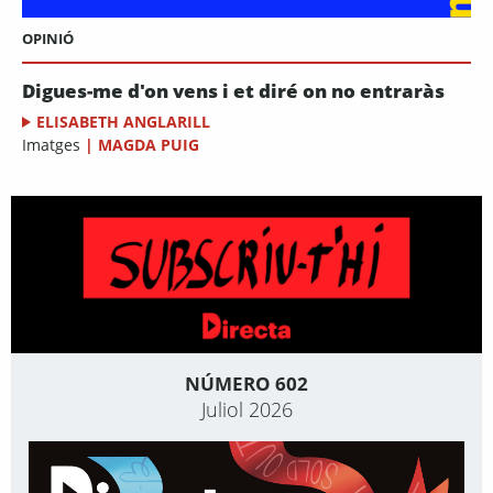
OPINIÓ
Digues-me d'on vens i et diré on no entraràs
ELISABETH ANGLARILL
Imatges
|
MAGDA PUIG
NÚMERO 602
Juliol 2026