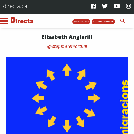
directa.cat
SUBSCRIU-T'HI
FES UNA DONACIÓ
Elisabeth Anglarill
stopmaremortum