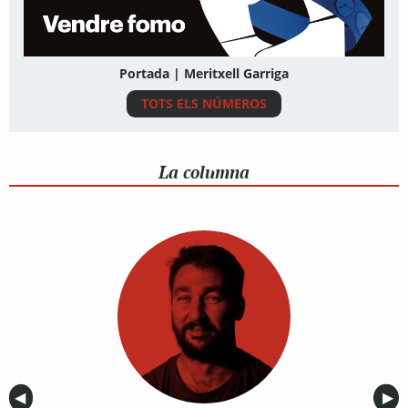
Portada | Meritxell Garriga
TOTS ELS NÚMEROS
La columna
Anterior
◀︎
Sig
▶︎