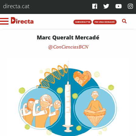
directa.cat
SUBSCRIU-T'HI
FES UNA DONACIÓ
Marc Queralt Mercadé
ConCienciasBCN