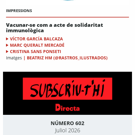
IMPRESSIONS
Vacunar-se com a acte de solidaritat
immunològica
VÍCTOR GARCÍA BALCAZA
MARC QUERALT MERCADÉ
CRISTINA SANS PONSETI
Imatges
|
BEATRIZ HM (@RASTROS_ILUSTRADOS)
NÚMERO 602
Juliol 2026