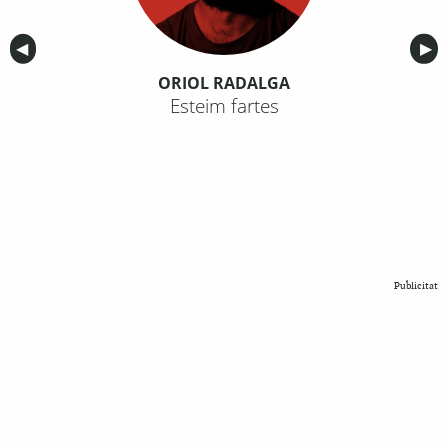
Anterior
◀︎
Sig
▶︎
ORIOL RADALGA
Esteim fartes
Publicitat