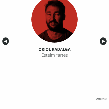
Anterior
◀︎
Sig
▶︎
ORIOL RADALGA
Esteim fartes
Publicitat