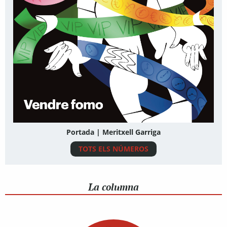
Portada | Meritxell Garriga
TOTS ELS NÚMEROS
La columna