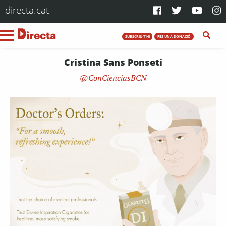
directa.cat
SUBSCRIU-T'HI
FES UNA DONACIÓ
Cristina Sans Ponseti
ConCienciasBCN