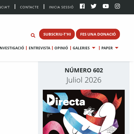
CIA’T
CONTACTE
INICIA SESSIÓ
SUBSCRIU-T'HI
FES UNA DONACIÓ
INVESTIGACIÓ
ENTREVISTA
OPINIÓ
GALERIES
PAPER
NÚMERO 602
Juliol 2026