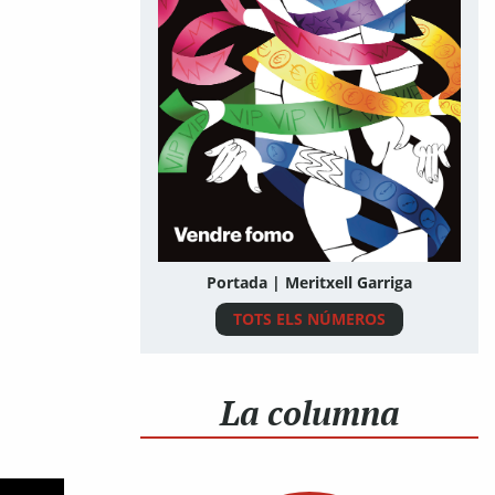
Portada | Meritxell Garriga
TOTS ELS NÚMEROS
La columna