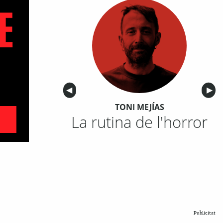
Anterior
◀︎
Sigu
▶︎
TONI MEJÍAS
La rutina de l'horror
Publicitat