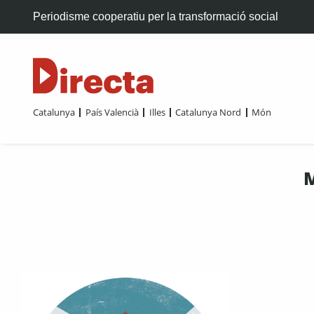
Periodisme cooperatiu per la transformació social
Catalunya
País Valencià
Illes
Catalunya Nord
Món
M