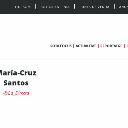
QUI SOM
BOTIGA EN LÍNIA
PUNTS DE VENDA
ANUN
SOTA FOCUS
ACTUALITAT
REPORTATGE
aría-Cruz
Santos
La_Directa