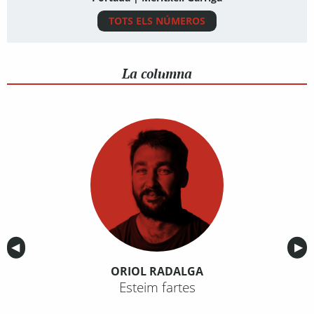
TOTS ELS NÚMEROS
La columna
Anterior
◀︎
Sig
▶︎
ORIOL RADALGA
Esteim fartes