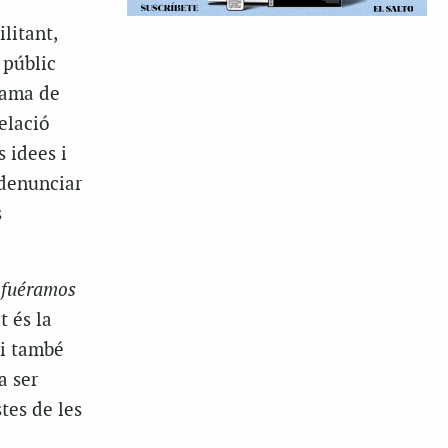
litant,
 públic
rama de
elació
 idees i
 denunciar
s
 fuéramos
 és la
 i també
a ser
tes de les