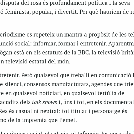
disputa del rosa és profundament política i la seva
ó feminista, popular, i divertit. Per què hauríem de 
Periodisme es repeteix un mantra a propòsit de les te
funció social: informar, formar i entretenir. Aparentm
ògan està en els estatuts de la BBC, la televisió brit
an televisió estatal del món.
tretenir. Però qualsevol que treballi en comunicació
de silenci, consensos manufacturats, agendes que trie
re en qualsevol noticiari, en qualsevol tertúlia de
 acudits dels
talk shows
i, fins i tot, en els documental
es és casual ni neutral: tot titular i personatge és
mo de la impremta que l’emet.