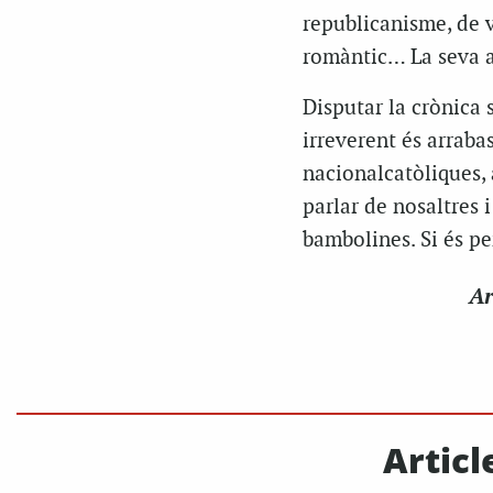
republicanisme, de 
romàntic… La seva a
Disputar la crònica s
irreverent és arrabas
nacionalcatòliques, a
parlar de nosaltres i
bambolines. Si és pe
Ar
Articl