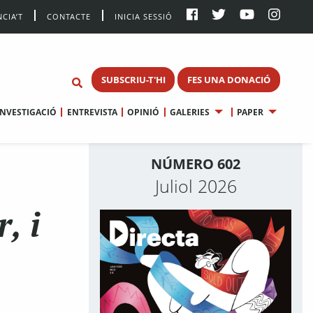
CIA’T
CONTACTE
INICIA SESSIÓ
SUBSCRIU-T'HI
FES UNA DONACIÓ
INVESTIGACIÓ
ENTREVISTA
OPINIÓ
GALERIES
PAPER
NÚMERO 602
Juliol 2026
, i