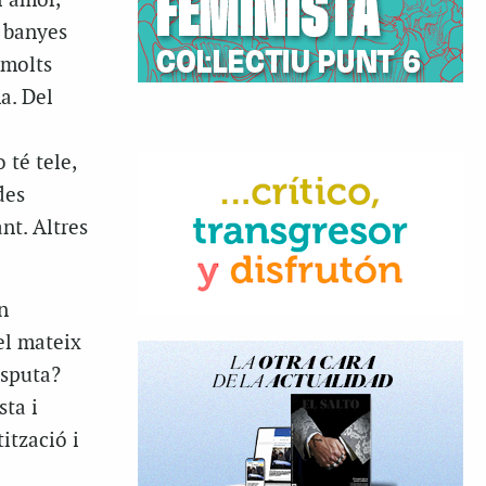
l’amor,
s banyes
 molts
a. Del
 té tele,
des
nt. Altres
n
el mateix
isputa?
sta i
ització i