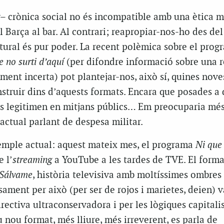
– crònica social no és incompatible amb una ètica mi
Barça al bar. Al contrari; reapropiar-nos-ho des del
tural és pur poder. La recent polèmica sobre el prog
 no surti d’aquí
(per difondre informació sobre una r
ent incerta) pot plantejar-nos, això sí, quines noves
struir dins d’aquests formats. Encara que posades a
 es legitimen en mitjans públics… Em preocuparia mé
actual parlant de despesa militar.
xemple actual: aquest mateix mes, el programa
Ni que
e l’
streaming
a YouTube a les tardes de TVE. El format
Sálvame
, història televisiva amb moltíssimes ombres
sament per això (per ser de rojos i marietes, deien) v
irectiva ultraconservadora i per les lògiques capitalis
u nou format, més lliure, més irreverent, es parla de