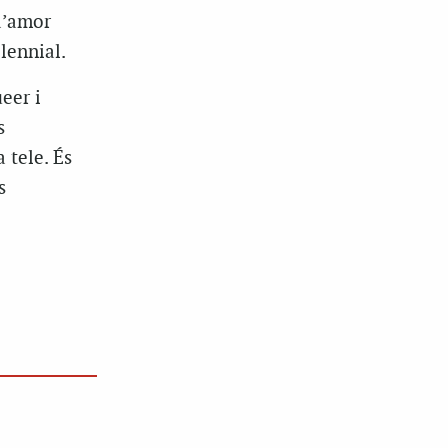
d’amor
lennial.
eer i
s
 tele. És
s