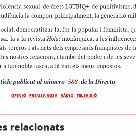
violència sexual, de drets LGTBIQ+, de punitivisme, 
udiència la compon, principalment, la generació mil
ocial, democratitzar-la, fer-la popular i feminista, qu
sar-la a la revista
Hola!
monàrquica, a les influencer
ls toreros i als nets dels empresaris franquistes de la
 les nostres relacions, i també del poder i de les seve
r a tan noble tasca, allà van els meus impostos.
ticle
publicat al número
588
de la Directa
OPINIÓ
PREMSA ROSA
RÀDIO
TELEVISIÓ
es relacionats