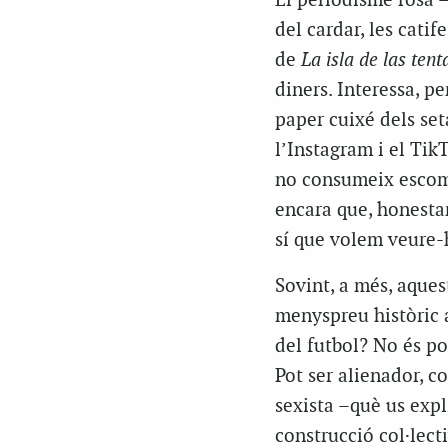
El periodisme rosa –l
del cardar, les catif
de
La isla de las tent
diners. Interessa, p
paper cuixé dels seta
l’Instagram i el Tik
no consumeix escomb
encara que, honestam
sí que volem veure-
Sovint, a més, aques
menyspreu històric a
del futbol? No és p
Pot ser alienador, co
sexista –què us expl
construcció col·lect