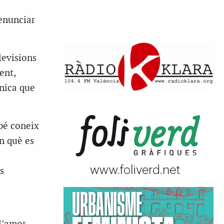
renunciar
levisions
ent,
ànica que
 bé coneix
n què es
s