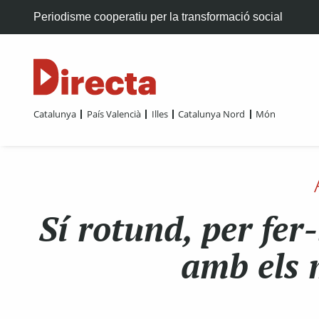
Periodisme cooperatiu per la transformació social
Catalunya
País Valencià
Illes
Catalunya Nord
Món
Sí rotund, per fer-
amb els 