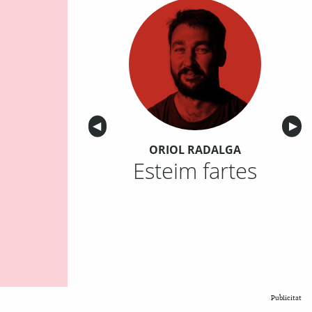
Anterior
◀︎
Sigu
▶︎
ORIOL RADALGA
Esteim fartes
Publicitat