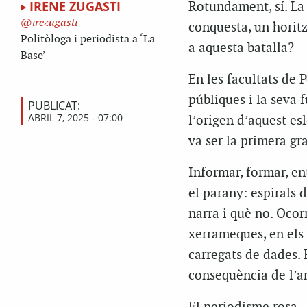
IRENE ZUGASTI
Rotundament, sí. La 
irezugasti
conquesta, un horitz
Politòloga i periodista a ‘La
a aquesta batalla?
Base’
En les facultats de 
públiques i la seva 
PUBLICAT:
ABRIL 7, 2025 - 07:00
l’origen d’aquest esl
va ser la primera gr
Informar, formar, en
el parany: espirals 
narra i què no. Ocor
xerrameques, en els
carregats de dades. R
conseqüència de l’a