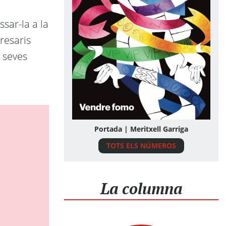
ssar-la a la
presaris
s seves
Portada | Meritxell Garriga
TOTS ELS NÚMEROS
La columna