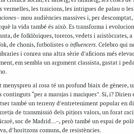
a crònica social, el salseig, el tafaneig, les coses de 
es vermelles, les traïcions, les intrigues de palau o le
aciones
– mou audiències massives i, per descomptat,
erquè la vida també és això. Es transforma i evolucion
nta, de folklòriques, toreros, vedets i aristòcrates, a
Tok, de chonis, futbolistes o
influencers
. Celebro qui no
raries i conrea una altra sèrie d’aficions més eleva
ent, em sembla un argument classista, gastat i peda
ho.
t menyspreu al rosa té un profund biaix de gènere, u
 continguts “per a marujas i mariques”. Sí, i? Dirien 
otser també un terreny d’entreteniment popular en d
rretja de transmissió dels pitjors valors, un forat raci
icaré, soc de Madrid…–, però també un espai de polit
iva, d’horitzons comuns, de resistències.