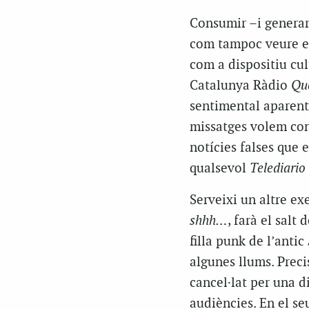
Consumir –i generar
com tampoc veure el 
com a dispositiu cul
Catalunya Ràdio
Que
sentimental aparentm
missatges volem con
notícies falses que
qualsevol
Telediario
Serveixi un altre e
shhh…
, farà el salt d
filla punk de l’antic
algunes llums. Preci
cancel·lat per una d
audiències. En el se