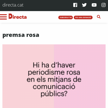
directa.cat
SUBSCRIU-T'HI
FES UNA DONACIÓ
premsa rosa