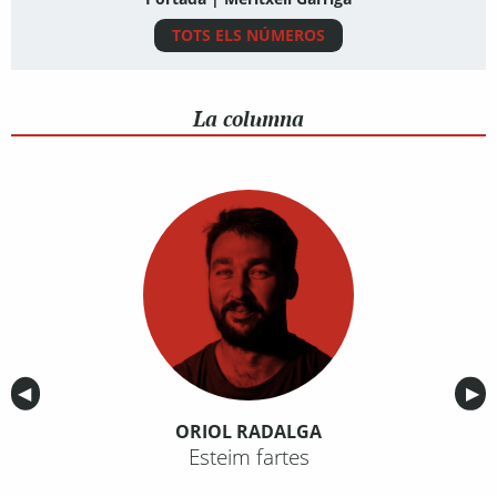
TOTS ELS NÚMEROS
La columna
Anterior
◀︎
Sig
▶︎
ORIOL RADALGA
Esteim fartes