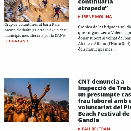
continuaria
atrapada”
IRENE MOLINA
Grup de voluntàries al barri Parc
Crònica de les brigades solidà
Alcosa d'Alfafar (l'Horta Sud), un dels
que s'organitzen a València p
municipis més afectats per la DANA
donar suport al veïnat del bar
|
ONA CANO
Alcosa d'Alfafar (l'Horta Sud)
dels municipis més...
CNT denuncia a
Inspecció de Treb
un presumpte cas
frau laboral amb e
voluntariat del Pi
Beach Festival de
Gandia
PAU BELTRÁN