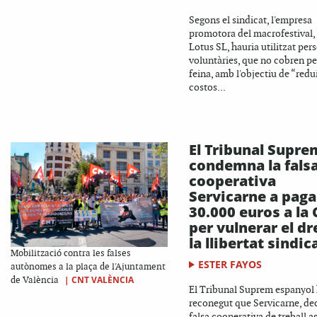
Segons el sindicat, l'empresa
promotora del macrofestival,
Lotus SL, hauria utilitzat per
voluntàries, que no cobren pe
feina, amb l'objectiu de “redu
costos...
El Tribunal Supre
condemna la fals
cooperativa
Servicarne a paga
30.000 euros a la
per vulnerar el dr
la llibertat sindic
Mobilització contra les falses
ESTER FAYOS
autònomes a la plaça de l'Ajuntament
|
CNT VALÈNCIA
de València
El Tribunal Suprem espanyol
reconegut que Servicarne, de
falsa cooperativa de treball a