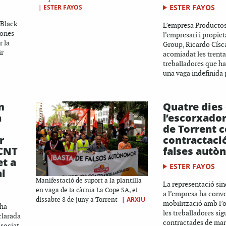
ESTER FAYOS
|
ESTER FAYOS
 Black
L’empresa Productos
sones
l’empresari i propie
r la
Group, Ricardo Císc
ir
acomiadat les trent
treballadores que h
una vaga indefinida p
m
Quatre dies
a
l’escorxado
de Torrent c
r
contractaci
 CNT
falses autò
et a
ESTER FAYOS
al
Manifestació de suport a la plantilla
La representació sin
en vaga de la càrnia La Cope SA, el
a l’empresa ha convo
|
ARXIU
dissabte 8 de juny a Torrent
mobilització amb l’
 ha
les treballadores si
clarada
contractades de man
ssociat