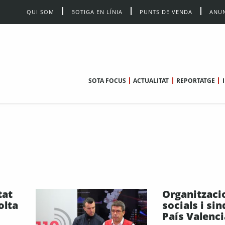
QUI SOM
BOTIGA EN LÍNIA
PUNTS DE VENDA
ANUN
SOTA FOCUS
ACTUALITAT
REPORTATGE
tat
Organitzaci
olta
socials i sin
País Valenci