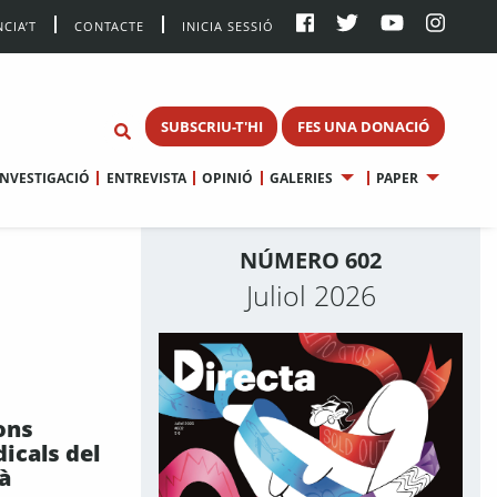
CIA’T
CONTACTE
INICIA SESSIÓ
SUBSCRIU-T'HI
FES UNA DONACIÓ
INVESTIGACIÓ
ENTREVISTA
OPINIÓ
GALERIES
PAPER
NÚMERO 602
Juliol 2026
ons
dicals del
à