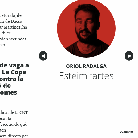
 Florida, de
tari de Dacsa
ar Martínez, ha
a-dues
avien secundat
er...
Anterior
◀︎
Sigu
▶︎
 de vaga a
ORIOL RADALGA
r La Cope
Esteim fartes
ontra la
ó de
nomes
dical de la CNT
cat la
objectiu de què
guen
Publicitat
era directa per