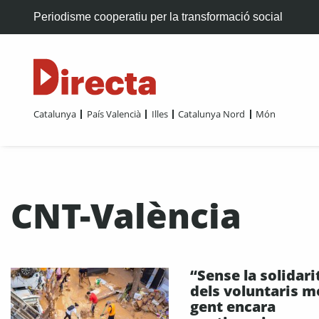
Periodisme cooperatiu per la transformació social
Catalunya
País Valencià
Illes
Catalunya Nord
Món
CNT-València
“Sense la solidari
dels voluntaris m
gent encara