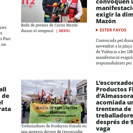
convoquen 
manifestaci
exigir la di
Mazón
Roda de premsa de Carlos Mazón
ries
ESTER FAYOS
|
ARXIU
durant el temporal
er
ri Parc
Convocada pel dissa
, un
novembre a la plaça
de València a les 18h
manifestació exigirà
responsabilitats per l
L’escorxado
all
Productos F
 de
d’Almassor
l
acomiada u
rata
trentena de
treballador
després de 9
Treballadores de Productos Florida en
vaga
una protesta davant de l'escorxador