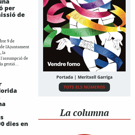
una
ó per
missió de
bte 9 de
 de l'Ajuntament
, la
 l'assumpció de
a gestió...
Portada | Meritxell Garriga
r
TOTS ELS NÚMEROS
lorida
a
na
La columna
es
0 dies en