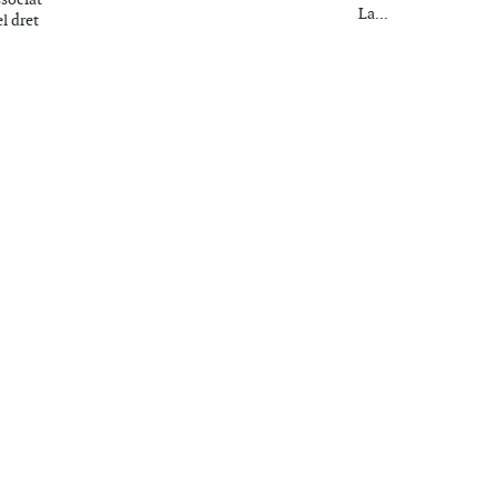
La...
el dret