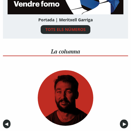
Portada | Meritxell Garriga
TOTS ELS NÚMEROS
La columna
Anterior
◀︎
Sig
▶︎