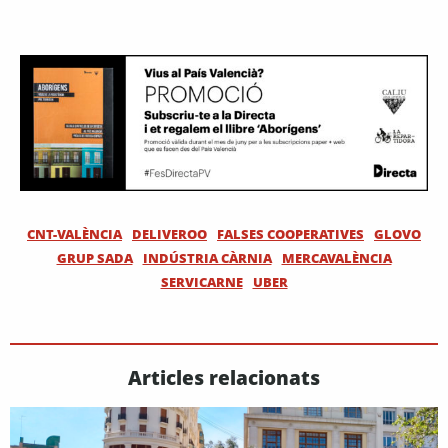
CNT-VALÈNCIA
DELIVEROO
FALSES COOPERATIVES
GLOVO
GRUP SADA
INDÚSTRIA CÀRNIA
MERCAVALÈNCIA
SERVICARNE
UBER
Articles relacionats