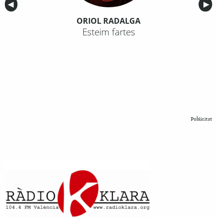
Anterior
◀︎
Sig
▶︎
ORIOL RADALGA
Esteim fartes
Publicitat