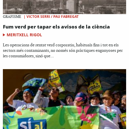
|
VICTOR SERRI / PAU FABREGAT
GRAFISME
Fum verd per tapar els avisos de la ciència
MERITXELL RIGOL
Les operacions de rentat verd corporatiu, habituals fins i tot en els
sectors més contaminants, no només són pràctiques enganyoses per
les consumidores, sinó que...