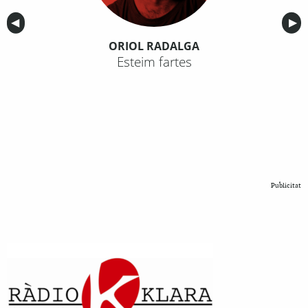
Anterior
◀︎
Sig
▶︎
ORIOL RADALGA
Esteim fartes
Publicitat