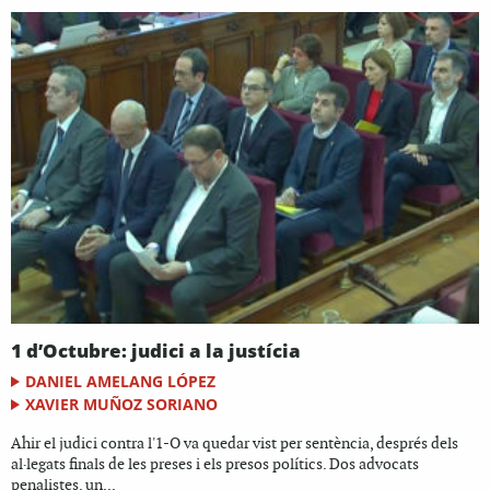
1 d’Octubre: judici a la justícia
DANIEL AMELANG LÓPEZ
XAVIER MUÑOZ SORIANO
Ahir el judici contra l'1-O va quedar vist per sentència, després dels
al·legats finals de les preses i els presos polítics. Dos advocats
penalistes, un...