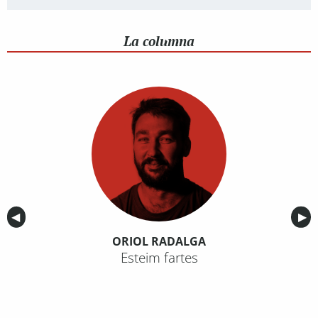
La columna
Anterior
◀︎
Sig
▶︎
ORIOL RADALGA
Esteim fartes