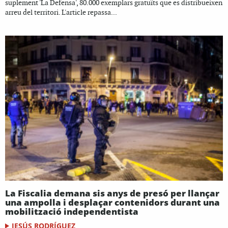
suplement 'La Defensa', 80.000 exemplars gratuïts que es distribueixen
arreu del territori. L'article repassa...
La Fiscalia demana sis anys de presó per llançar
una ampolla i desplaçar contenidors durant una
mobilització independentista
JESÚS RODRÍGUEZ