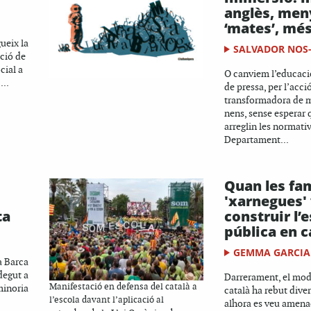
anglès, men
‘mates’, més
ueix la
SALVADOR NOS
ació de
cial a
O canviem l’educaci
...
de pressa, per l’acci
transformadora de me
nens, sense esperar 
arreglin les normati
Departament...
:
Quan les fam
'xarnegues'
ta
construir l’
pública en c
GEMMA GARCIA
a Barca
degut a
Darrerament, el mod
Manifestació en defensa del català a
minoria
català ha rebut diver
l’escola davant l’aplicació al
alhora es veu amenaç