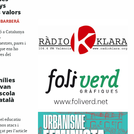
ys
 valors
-BARBERÁ
ó a Catalunya
ó
stres, pares i
que ens ho
ves del
ílies
 van
escola
atalà
el educatiu
sos atacs i
at per l’article