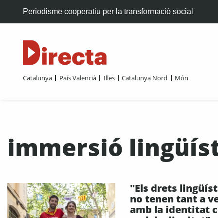
Periodisme cooperatiu per la transformació social
Catalunya
País Valencià
Illes
Catalunya Nord
Món
immersió lingüís
"Els drets lingüíst
no tenen tant a v
amb la identitat