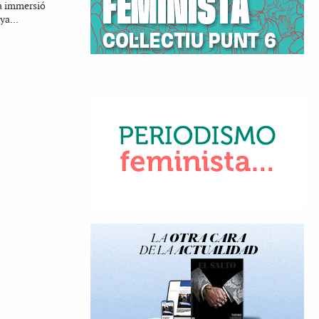
la immersió
ya...