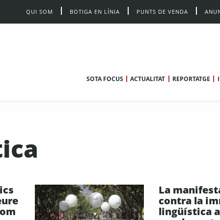
QUI SOM
BOTIGA EN LÍNIA
PUNTS DE VENDA
ANUN
SOTA FOCUS
ACTUALITAT
REPORTATGE
tica
ics
La manifest
eure
contra la i
 com
lingüística a