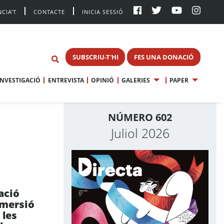
CIA’T
CONTACTE
INICIA SESSIÓ
SUBSCRIU-T'HI
FES UNA DONACIÓ
INVESTIGACIÓ
ENTREVISTA
OPINIÓ
GALERIES
PAPER
NÚMERO 602
Juliol 2026
ació
mmersió
 les