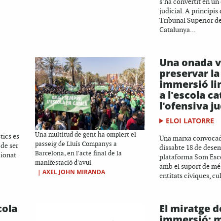
s’ha convertit en un
judicial. A principis
Tribunal Superior de
Catalunya...
Una onada v
preservar la
immersió li
a l'escola c
l'ofensiva ju
ELOI LATORRE
Una multitud de gent ha omplert el
tics es
Una marxa convocad
passeig de Lluís Companys a
 de ser
dissabte 18 de desem
Barcelona, en l'acte final de la
cionat
plataforma Som Esc
manifestació d'avui
amb el suport de mé
|
AXEL JOHN MIRANDA
entitats cíviques, cul
cola
El miratge d
immersió: 