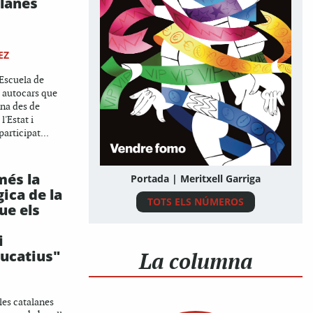
alanes
0
EZ
 Escuela de
t autocars que
ona des de
'Estat i
articipat...
més la
Portada | Meritxell Garriga
gica de la
TOTS ELS NÚMEROS
ue els
i
ducatius"
La columna
les catalanes