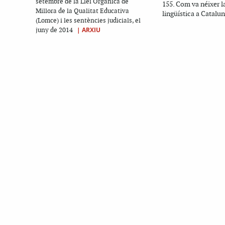
setembre de la Llei Orgànica de
155. Com va néixer 
Millora de la Qualitat Educativa
lingüística a Catalun
(Lomce) i les sentències judicials, el
|
ARXIU
juny de 2014