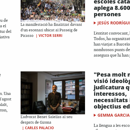
escoles cat
aplega 8.60
persones
eu de
JESÚS RODRÍGU
La manifestació ha finalitzat davant
a el
d'un escenari ubicat al Passeig de
tur del
L'entitat convocant,
|
VICTOR SERRI
Picasso
iativa
Todos, ha organitza
han viatjat a Barcel
nombrosos punts de l
assegura que hi han p
e
"Pesa molt 
visió ideolò
judicatura q
interessos,
x. Una
necessitats 
l'agost
lalt,
objectius e
nton,
GEMMA GARCIA
L'advocat Benet Salellas al seu
despatx de Girona
La llengua a les esco
|
CARLES PALACIO