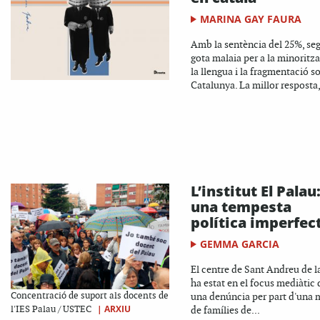
MARINA GAY FAURA
Amb la sentència del 25%, seg
gota malaia per a la minoritz
la llengua i la fragmentació so
Catalunya. La millor resposta,
L’institut El Palau
una tempesta
política imperfec
GEMMA GARCIA
El centre de Sant Andreu de l
ha estat en el focus mediàtic 
Concentració de suport als docents de
una denúncia per part d'una 
|
ARXIU
l'IES Palau / USTEC
de famílies de...