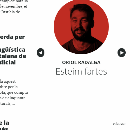
 camp de batalla
 de novembre, el
 Justícia de
erda per
ngüística
Anterior
◀︎
Sigu
▶︎
atalana de
dicial
ORIOL RADALGA
Esteim fartes
a aquest
bre per la
ola, que compta
s de cinquanta
turals,...
e la
Publicitat
més