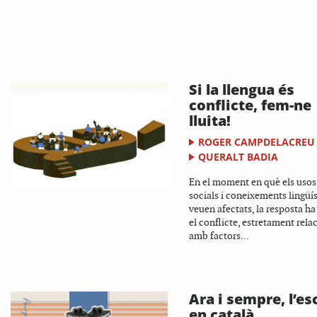
Si la llengua és
conflicte, fem-ne
lluita!
ROGER CAMPDELACREU
QUERALT BADIA
En el moment en què els usos
socials i coneixements lingüís
veuen afectats, la resposta ha
el conflicte, estretament rela
amb factors...
Ara i sempre, l’es
en català