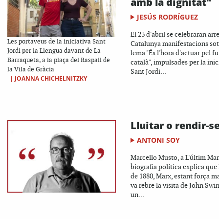
amb la dignitat"
JESÚS RODRÍGUEZ
El 23 d'abril se celebraran arr
Les portaveus de la iniciativa Sant
Catalunya manifestacions sot
Jordi per la Llengua davant de La
lema "És l'hora d'actuar pel fu
Barraqueta, a la plaça del Raspall de
català", impulsades per la inic
la Vila de Gràcia
Sant Jordi...
|
JOANNA CHICHELNITZKY
Lluitar o rendir-s
ANTONI SOY
Marcello Musto, a L'últim Mar
biografia política explica que 
de 1880, Marx, estant força ma
va rebre la visita de John Swi
un...