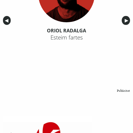
Anterior
◀︎
Sig
▶︎
ORIOL RADALGA
Esteim fartes
Publicitat