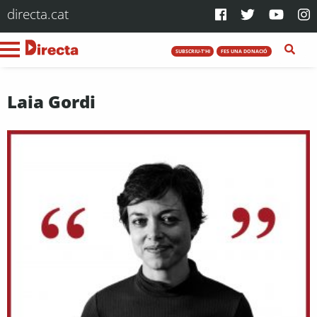
directa.cat
SUBSCRIU-T'HI
FES UNA DONACIÓ
Laia Gordi