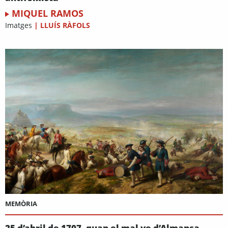
MIQUEL RAMOS
Imatges
|
LLUÍS RÀFOLS
MEMÒRIA
25 d’abril de 1707, quan el mal ve d’Almansa