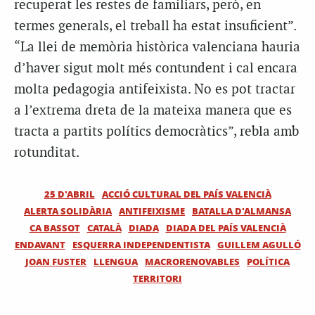
recuperat les restes de familiars, però, en
termes generals, el treball ha estat insuficient”.
“La llei de memòria històrica valenciana hauria
d’haver sigut molt més contundent i cal encara
molta pedagogia antifeixista. No es pot tractar
a l’extrema dreta de la mateixa manera que es
tracta a partits polítics democràtics”, rebla amb
rotunditat.
25 D'ABRIL
ACCIÓ CULTURAL DEL PAÍS VALENCIÀ
ALERTA SOLIDÀRIA
ANTIFEIXISME
BATALLA D'ALMANSA
CA BASSOT
CATALÀ
DIADA
DIADA DEL PAÍS VALENCIÀ
ENDAVANT
ESQUERRA INDEPENDENTISTA
GUILLEM AGULLÓ
JOAN FUSTER
LLENGUA
MACRORENOVABLES
POLÍTICA
TERRITORI