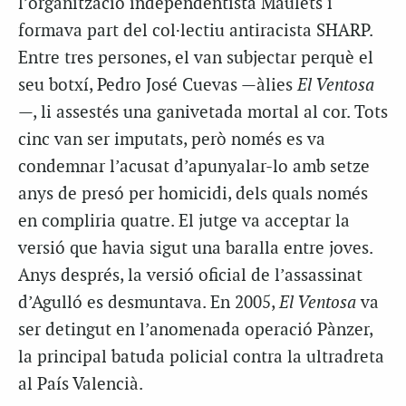
l’organització independentista Maulets i
formava part del col·lectiu antiracista SHARP.
Entre tres persones, el van subjectar perquè el
seu botxí, Pedro José Cuevas —àlies
El Ventosa
—, li assestés una ganivetada mortal al cor. Tots
cinc van ser imputats, però només es va
condemnar l’acusat d’apunyalar-lo amb setze
anys de presó per homicidi, dels quals només
en compliria quatre. El jutge va acceptar la
versió que havia sigut una baralla entre joves.
Anys després, la versió oficial de l’assassinat
d’Agulló es desmuntava. En 2005,
El Ventosa
va
ser detingut en l’anomenada operació Pànzer,
la principal batuda policial contra la ultradreta
al País Valencià.