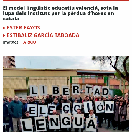
El model lingüístic educatiu valencià, sota la
lupa dels instituts per la pèrdua d’hores en
català
ESTER FAYOS
ESTIBALIZ GARCÍA TABOADA
Imatges
|
ARXIU