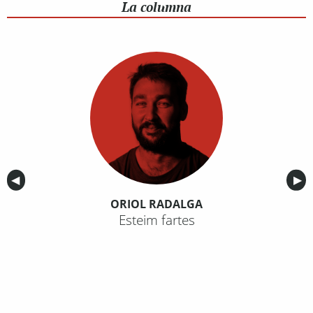
La columna
Anterior
◀︎
Sig
▶︎
ORIOL RADALGA
Esteim fartes