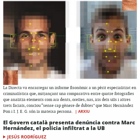
La Directa va encarregar un informe fisonòmic a un pèrit especialitzat en
criminalística que, mitjançant una comparativa entre quatre fotografies
que analitza elements com ara dents, orelles, nas, iris dels ulls i altres
trets facials, conclou “sense cap gènere de dubtes” que Marc Hernàndez
|
ARXIU
Pon i I. J. E. G. són la mateixa persona.
El Govern català presenta denúncia contra Marc
Hernández, el policia infiltrat a la UB
JESÚS RODRÍGUEZ