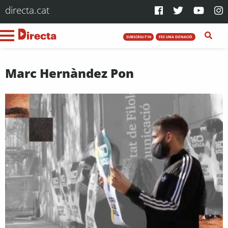
directa.cat
SUBSCRIU-T'HI
FES UNA DONACIÓ
Marc Hernàndez Pon