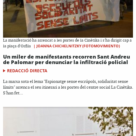
La manifestació ha arrencat a les portes de la Cinètika i s'ha dirigit cap a
|
JOANNA CHICHELNITZKY (FOTOMOVIMIENTO)
la plaça d'Orfila
Un miler de manifestants recorren Sant Andreu
de Palomar per denunciar la infiltració policial
REDACCIÓ DIRECTA
La marxa sota el lema "Espionatge sense escrúpols, solidaritat sense
límits" arrenca el seu itinerari a les portes del centre social La Cinètika.
S'han fet...