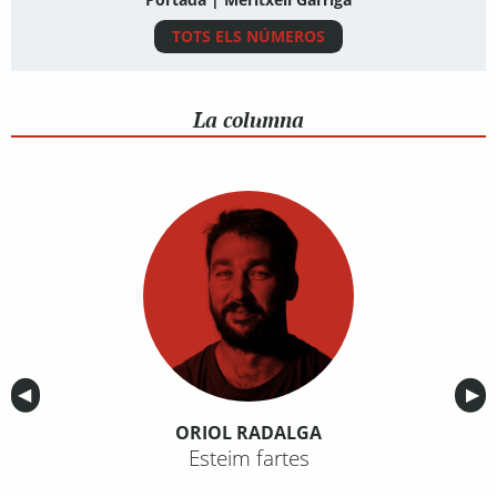
TOTS ELS NÚMEROS
La columna
Anterior
◀︎
Sig
▶︎
ORIOL RADALGA
Esteim fartes