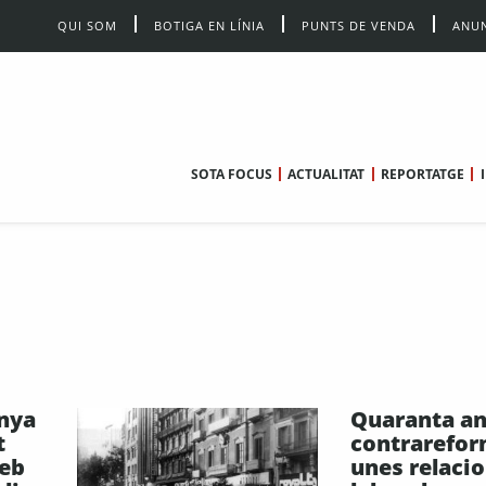
QUI SOM
BOTIGA EN LÍNIA
PUNTS DE VENDA
ANUN
SOTA FOCUS
ACTUALITAT
REPORTATGE
nya
Quaranta an
t
contrarefor
web
unes relaci