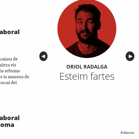
laboral
Anterior
◀︎
Sigu
▶︎
ralista de
litza els
ORIOL RADALGA
 la reforma
Esteim fartes
r la ministra de
ocial del
laboral
toma
Publicitat