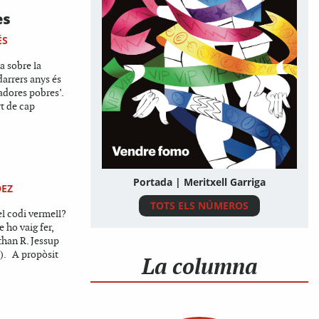
es
ÉS
a sobre la
 darrers anys és
ladores pobres’.
t de cap
Portada | Meritxell Garriga
DEZ
TOTS ELS NÚMEROS
l codi vermell?
ho vaig fer,
than R. Jessup
). A propòsit
La columna