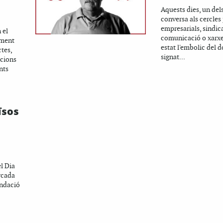
Aquests dies, un del
conversa als cercles 
empresarials, sindica
 el
comunicació o xarxe
lment
estat l'embolic del
tes,
signat...
acions
nts
ïsos
l Dia
rcada
undació