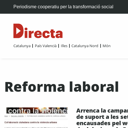
Periodisme cooperatiu per la transformació social
Catalunya
País Valencià
Illes
Catalunya Nord
Món
Reforma laboral
Arrenca la campa
de suport a les se
encausades pel 