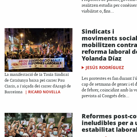
realitzen estudis per conèixer
viabilitat o, fins...
Sindicats i
moviments social
mobilitzen contra
reforma laboral d
Yolanda Díaz
JESÚS RODRÍGUEZ
La manifestació de la Taula Sindical
Les protestes es fan durant l'
de Catalunya baixa pel carrer Pau
cap de setmana de gener i el d
Claris, a l'alçada del carrer d'Aragó de
de febrer, coincidint amb la v
|
RICARD NOVELLA
Barcelona
prevista al Congrés dels...
Reformes post-co
ineludibles per a
estabilitat labora