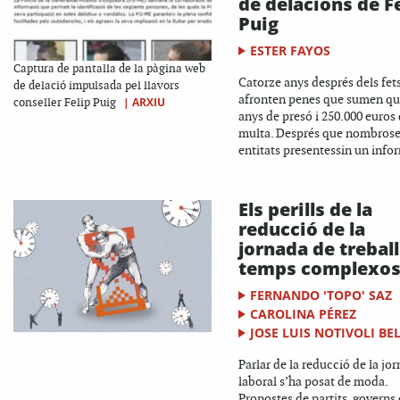
de delacions de F
Puig
ESTER FAYOS
Captura de pantalla de la pàgina web
Catorze anys després dels fet
de delació impulsada pel llavors
afronten penes que sumen qu
|
ARXIU
conseller Felip Puig
anys de presó i 250.000 euros
multa. Després que nombros
entitats presentessin un infor
Els perills de la
reducció de la
jornada de treball
temps complexo
FERNANDO 'TOPO' SAZ
CAROLINA PÉREZ
JOSE LUIS NOTIVOLI BE
Parlar de la reducció de la jo
laboral s’ha posat de moda.
Propostes de partits, governs