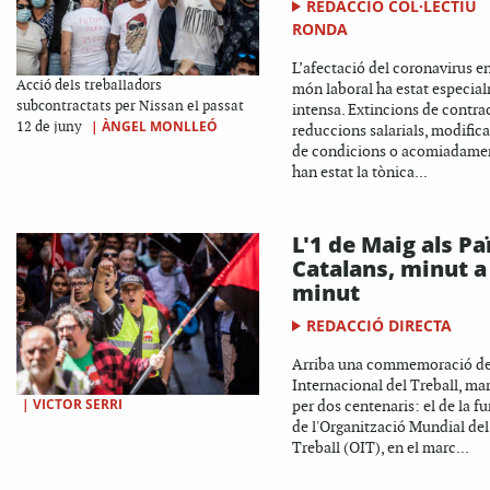
REDACCIÓ COL·LECTIU
RONDA
L’afectació del coronavirus en
Acció dels treballadors
món laboral ha estat especia
subcontractats per Nissan el passat
intensa. Extincions de contrac
|
ÀNGEL MONLLEÓ
12 de juny
reduccions salarials, modific
de condicions o acomiadame
han estat la tònica...
L'1 de Maig als Pa
Catalans, minut a
minut
REDACCIÓ DIRECTA
Arriba una commemoració de
Internacional del Treball, ma
|
VICTOR SERRI
per dos centenaris: el de la f
de l'Organització Mundial del
Treball (OIT), en el marc...