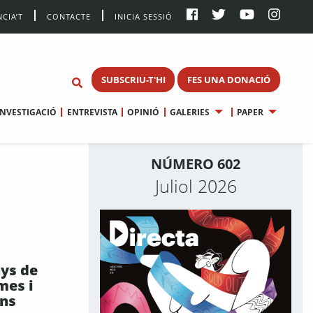
CIA’T
CONTACTE
INICIA SESSIÓ
SUBSCRIU-T'HI
FES UNA DONACIÓ
INVESTIGACIÓ
ENTREVISTA
OPINIÓ
GALERIES
PAPER
NÚMERO 602
Juliol 2026
ys de
mes i
ons