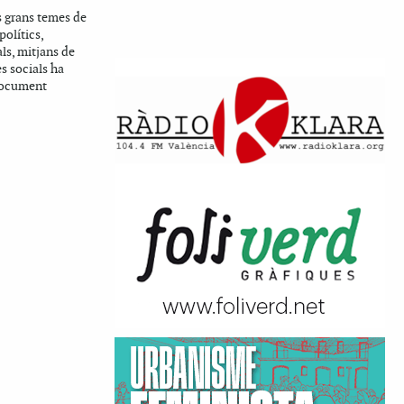
s grans temes de
polítics,
ls, mitjans de
s socials ha
 document