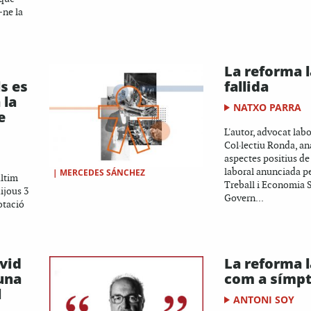
-ne la
La reforma 
s es
fallida
 la
NATXO PARRA
e
L'autor, advocat labo
Col·lectiu Ronda, ana
aspectes positius de
laboral anunciada pe
|
MERCEDES SÁNCHEZ
últim
Treball i Economia S
ijous 3
Govern...
otació
vid
La reforma 
 una
com a símp
l
ANTONI SOY