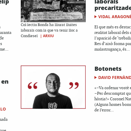
elip
laborals
precaritzad
VIDAL ARAGON
Col·lectiu Ronda ha lliurat lluites
s
El que més es destac
laborals com la que va tenir lloc a
aranta
realitat laboral dels
|
ARXIU
Condiesel
 de
l’aparició de ‘trebal
es
Res d’això forma par
me...
malastrugança, és...
Botonets
DAVID FERNÀN
 en
s
«–Va ordenar vostè e
–Per descomptat que 
hòstia!» Coronel Na
(Alguns homes bons
LLO
de l’error...
rnada
 que