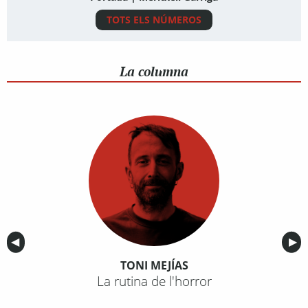
TOTS ELS NÚMEROS
La columna
Anterior
◀︎
Sig
▶︎
TONI MEJÍAS
La rutina de l'horror