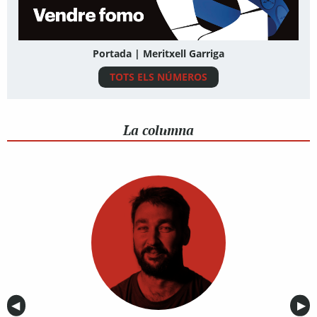
Portada | Meritxell Garriga
TOTS ELS NÚMEROS
La columna
Anterior
◀︎
Sig
▶︎